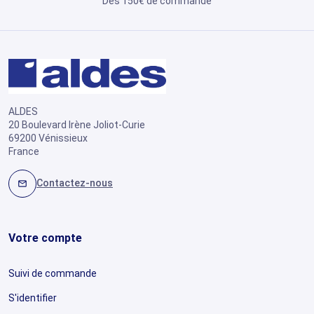
Dès 150€ de commande
ALDES
20 Boulevard Irène Joliot-Curie
69200 Vénissieux
France
Contactez-nous
mail
Votre compte
Suivi de commande
S'identifier