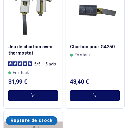
Jeu de charbon avec
Charbon pour GA250
thermostat
En stock
5
/
5
-
5
avis
En stock
31,99 €
43,40 €
shopping_cart
shopping_cart
Rupture de stock