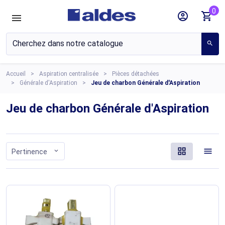
0
account_circle
shopping_cart
search
Accueil
Aspiration centralisée
Pièces détachées
Générale d'Aspiration
Jeu de charbon Générale d'Aspiration
Jeu de charbon Générale d'Aspiration
grid_view
menu
expand_more
Pertinence