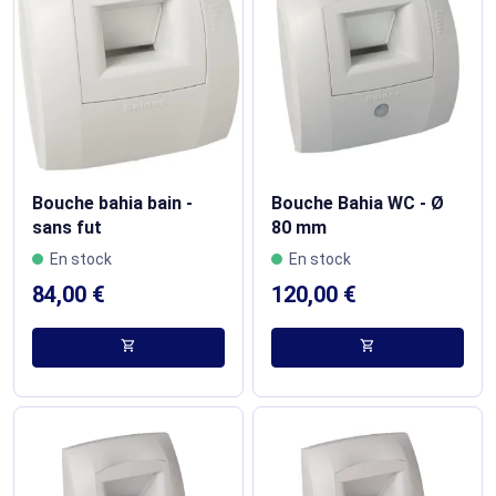
Bouche bahia bain -
Bouche Bahia WC - Ø
sans fut
80 mm
En stock
En stock
84,00 €
120,00 €
shopping_cart
shopping_cart