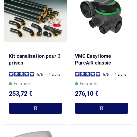
Kit canalisation pour 3
VMC EasyHome
prises
PureAIR classic
5
/
5
-
1
avis
5
/
5
-
1
avis
En stock
En stock
253,72 €
276,10 €
shopping_cart
shopping_cart