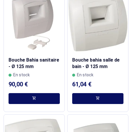
Bouche Bahia sanitaire
Bouche bahia salle de
- Ø 125 mm
bain - Ø 125 mm
En stock
En stock
90,00 €
61,04 €
shopping_cart
shopping_cart