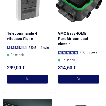
Télécommande 4
VMC EasyHOME
vitesses filaire
PureAir compact
classic
3.5
/
5
-
4
avis
5
/
5
-
1
avis
En stock
En stock
299,00 €
314,60 €
shopping_cart
shopping_cart