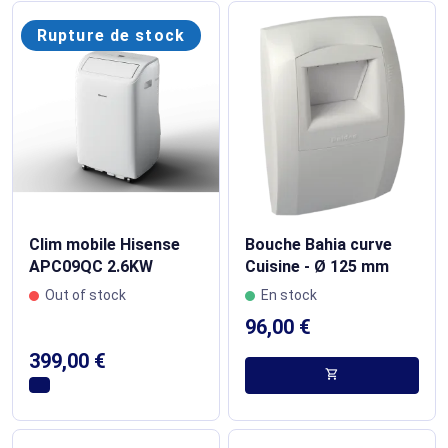
Rupture de stock
Clim mobile Hisense
Bouche Bahia curve
APC09QC 2.6KW
Cuisine - Ø 125 mm
Out of stock
En stock
96,00 €
399,00 €
shopping_cart