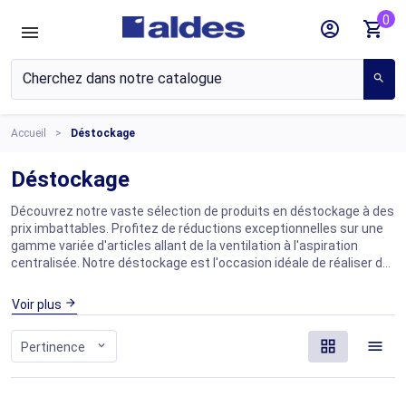
0
account_circle
shopping_cart
search
Accueil
Déstockage
Déstockage
Découvrez notre vaste sélection de produits en déstockage à des
prix imbattables. Profitez de réductions exceptionnelles sur une
gamme variée d'articles allant de la ventilation à l'aspiration
centralisée. Notre déstockage est l'occasion idéale de réaliser de
grandes économies sans compromettre la qualité. Parcourez
notre catalogue en ligne et trouvez les offres qui correspondent à
arrow_forward
Voir plus
vos besoins. Ne manquez pas cette opportunité de faire de
bonnes affaires tout en achetant des produits de haute qualité.
grid_view
menu
expand_more
Pertinence
Consultez régulièrement notre section de déstockage car de
nouvelles offres sont ajoutées fréquemment.