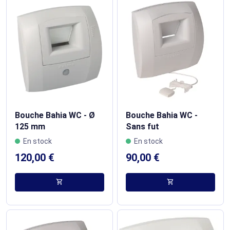
Bouche Bahia WC - Ø
Bouche Bahia WC -
125 mm
Sans fut
En stock
En stock
120,00 €
90,00 €
shopping_cart
shopping_cart