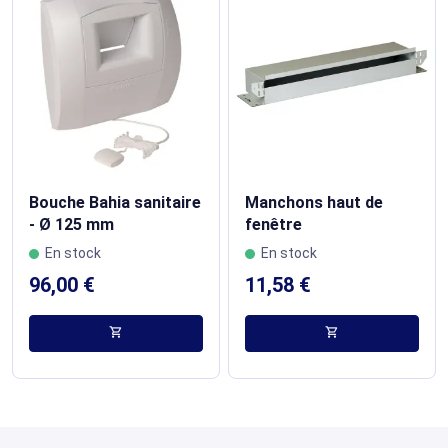
Bouche Bahia sanitaire
Manchons haut de
- Ø 125 mm
fenêtre
En stock
En stock
96,00 €
11,58 €
shopping_cart
shopping_cart