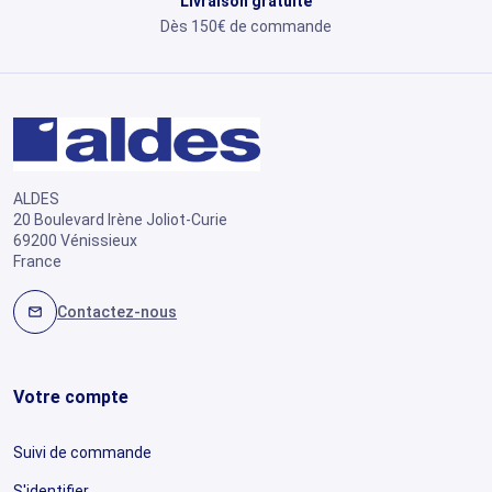
Livraison gratuite
Dès 150€ de commande
ALDES
20 Boulevard Irène Joliot-Curie
69200 Vénissieux
France
Contactez-nous
mail
Votre compte
Suivi de commande
S'identifier