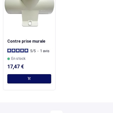
Contre prise murale
5
/
5
-
1
avis
En stock
17,47 €
shopping_cart