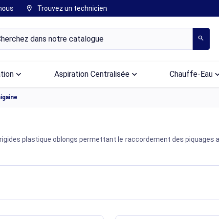
nous
Trouvez un technicien
location_on
search
ation
keyboard_arrow_down
Aspiration Centralisée
keyboard_arrow_down
Chauffe-Eau
keyboard_arr
igaine
 rigides plastique oblongs permettant le raccordement des piquages au