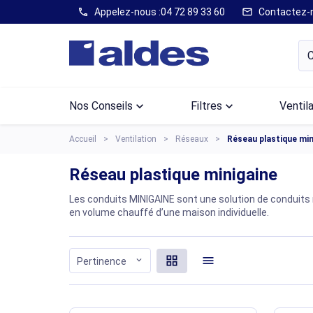
Appelez-nous :
04 72 89 33 60
Contactez-
call
mail
Nos Conseils
keyboard_arrow_down
Filtres
keyboard_arrow_down
Ventil
Accueil
Ventilation
Réseaux
Réseau plastique min
Réseau plastique minigaine
Les conduits MINIGAINE sont une solution de conduits
en volume chauffé d’une maison individuelle.
grid_view
menu
expand_more
Pertinence