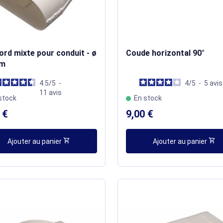
rd mixte pour conduit - ø
Coude horizontal 90°
mm
4.5
/
5
-
4
/
5
-
5
avis
11
avis
stock
En stock
 €
9,00 €
shopping_cart
shopping_cart
Ajouter au panier
Ajouter au panier