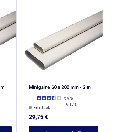
 m
Minigaine 60 x 200 mm - 3 m
3.5
/
5
-
16
avis
En stock
29,75 €