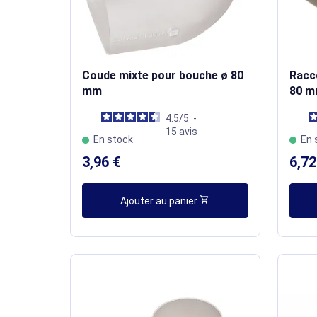
Coude mixte pour bouche ø 80
Racco
mm
80 
4.5
/
5
-
15
avis
En stock
En 
3,96 €
6,72
shopping_cart
Ajouter au panier