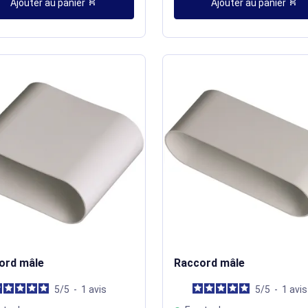
shopping_cart
shopping_cart
Ajouter au panier
Ajouter au panier
ord mâle
Raccord mâle
5
/
5
-
1
avis
5
/
5
-
1
avis