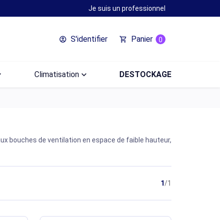
Je suis un professionnel
S'identifier
Panier
account_circle
shopping_cart
0
ow_down
Climatisation
keyboard_arrow_down
DESTOCKAGE
x bouches de ventilation en espace de faible hauteur,
1
/1