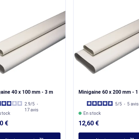
aine 40 x 100 mm - 3 m
Minigaine 60 x 200 mm - 1
2.9
/
5
-
5
/
5
-
5
avis
17
avis
stock
En stock
0 €
12,60 €