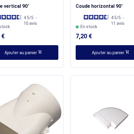
 vertical 90°
Coude horizontal 90°
4.5
/
5
-
4.5
/
5
-
10
avis
11
avis
stock
En stock
 €
7,20 €
shopping_cart
shopping_cart
Ajouter au panier
Ajouter au panier