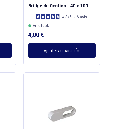
Bridge de fixation - 40 x 100
4.8
/
5
-
6
avis
En stock
4,00 €
shopping_cart
Ajouter au panier