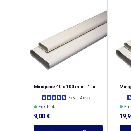
Minigaine 40 x 100 mm - 1 m
Minig
5
/
5
-
4
avis
En stock
En 
9,00 €
19,9