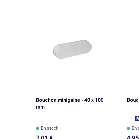
Bouchon minigaine - 40 x 100
Bouch
mm
En stock
En 
7,01 €
4,95