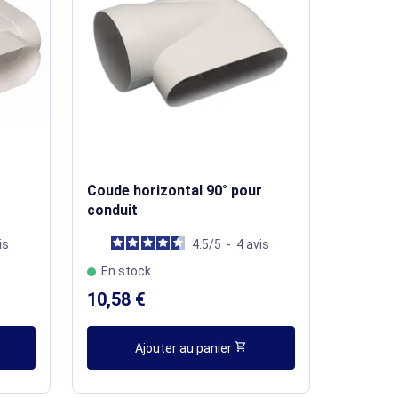
Coude horizontal 90° pour
conduit
is
4.5
/
5
-
4
avis
En stock
10,58 €
shopping_cart
Ajouter au panier