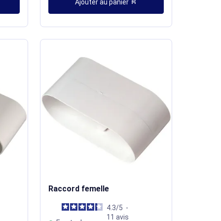
shopping_cart
Ajouter au panier
Raccord femelle
4.3
/
5
-
11
avis