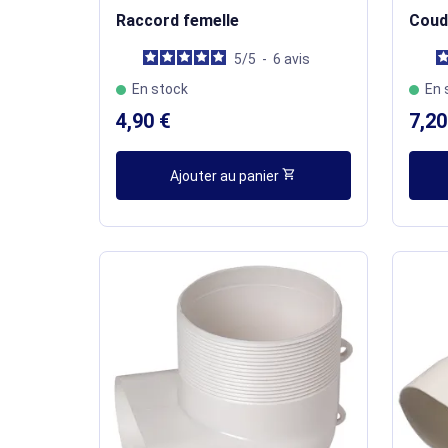
Raccord femelle
Coude
5
/
5
-
6
avis
En stock
En 
4,90 €
7,20
shopping_cart
Ajouter au panier