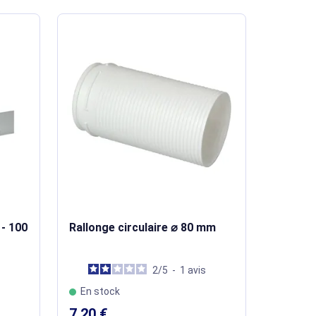
- 100
Rallonge circulaire ⌀ 80 mm
2
/
5
-
1
avis
En stock
7,20 €