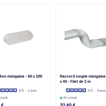
on minigaine - 60 x 200
Raccord souple minigaine 
x 40 - Filet de 2 m
5
/
5
-
2
avis
5
/
5
-
4
avis
stock
En stock
 €
32,40 €