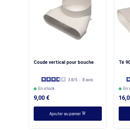
Coude vertical pour bouche
Té 90
3.8
/
5
-
8
avis
En stock
En 
9,00 €
16,0
shopping_cart
Ajouter au panier