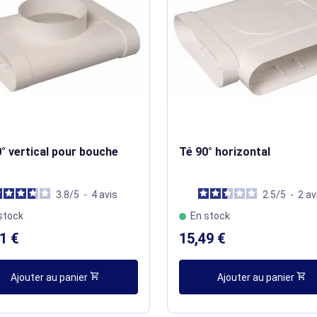
° vertical pour bouche
Té 90° horizontal
3.8
/
5
-
4
avis
2.5
/
5
-
2
av
stock
En stock
1 €
15,49 €
shopping_cart
shopping_cart
Ajouter au panier
Ajouter au panier