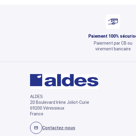
Paiement 100% sécuris
Paiement par CB ou
virement bancaire
ALDES
20 Boulevard Irène Joliot-Curie
69200 Vénissieux
France
Contactez-nous
mail