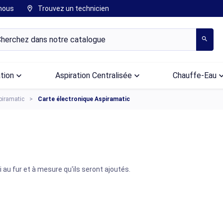
nous
Trouvez un technicien
location_on
search
ation
keyboard_arrow_down
Aspiration Centralisée
keyboard_arrow_down
Chauffe-Eau
keyboard_arr
piramatic
Carte électronique Aspiramatic
i au fur et à mesure qu'ils seront ajoutés.