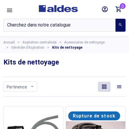
0
account_circle
shopping_cart
search
Accueil
Aspiration centralisée
Accessoires de nettoyage
Générale d'Aspiration
Kits de nettoyage
Kits de nettoyage
grid_view
menu
expand_more
Pertinence
Rupture de stock