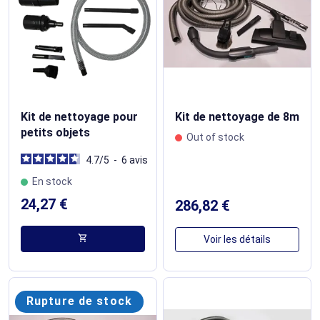
Kit de nettoyage pour
Kit de nettoyage de 8m
petits objets
Out of stock
4.7
/
5
-
6
avis
En stock
24,27 €
286,82 €
shopping_cart
Voir les détails
Rupture de stock