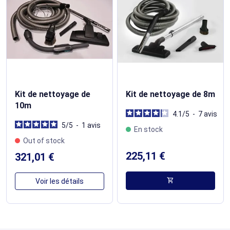
Kit de nettoyage de
Kit de nettoyage de 8m
10m
4.1
/
5
-
7
avis
5
/
5
-
1
avis
En stock
Out of stock
225,11 €
321,01 €
shopping_cart
Voir les détails