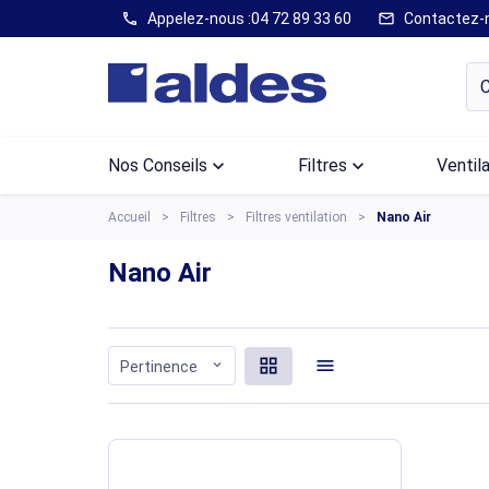
Appelez-nous :
04 72 89 33 60
Contactez-
call
mail
Nos Conseils
keyboard_arrow_down
Filtres
keyboard_arrow_down
Ventil
Accueil
Filtres
Filtres ventilation
Nano Air
Nano Air
grid_view
menu
expand_more
Pertinence