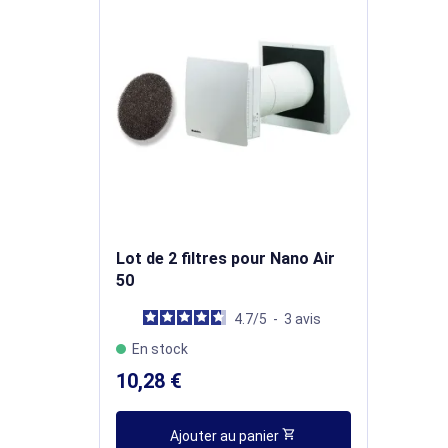
Lot de 2 filtres pour Nano Air
50
4.7
/
5
-
3
avis
En stock
10,28 €
shopping_cart
Ajouter au panier