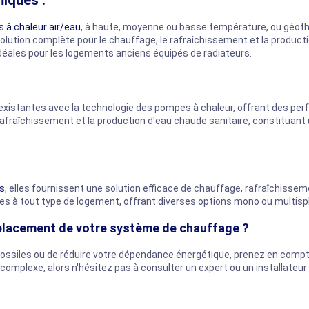
iques :
 à chaleur air/eau
, à haute, moyenne ou basse température, ou géother
 solution complète pour le chauffage, le rafraîchissement et la product
éales pour les logements anciens équipés de radiateurs.
xistantes avec la technologie des pompes à chaleur, offrant des per
 rafraîchissement et la production d'eau chaude sanitaire, constituan
es
, elles fournissent une solution efficace de chauffage, rafraîchissement
s à tout type de logement, offrant diverses options mono ou multispl
mplacement de votre système de chauffage ?
siles ou de réduire votre dépendance énergétique, prenez en compte d
r complexe, alors n'hésitez pas à consulter un expert ou un installateu