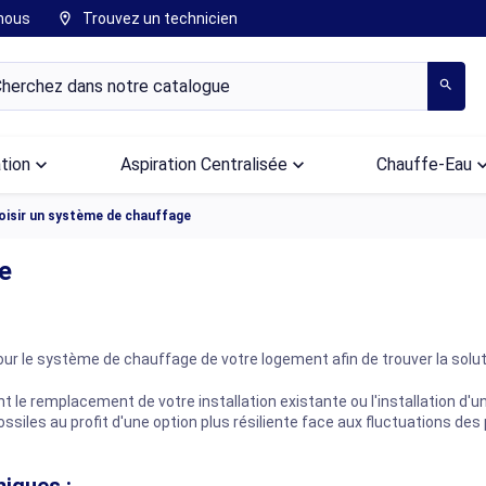
nous
Trouvez un technicien
location_on
search
ation
keyboard_arrow_down
Aspiration Centralisée
keyboard_arrow_down
Chauffe-Eau
keyboard_arr
oisir un système de chauffage
e
r le système de chauffage de votre logement afin de trouver la soluti
le remplacement de votre installation existante ou l'installation d'
es au profit d'une option plus résiliente face aux fluctuations des p