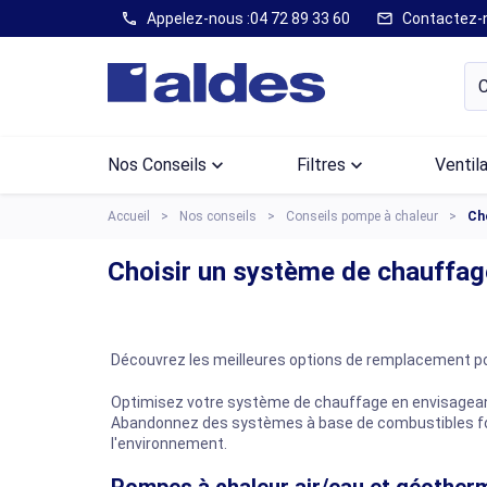
Appelez-nous :
04 72 89 33 60
Contactez-
call
mail
Nos Conseils
keyboard_arrow_down
Filtres
keyboard_arrow_down
Ventil
Accueil
Nos conseils
Conseils pompe à chaleur
Ch
Choisir un système de chauffag
Découvrez les meilleures options de remplacement pou
Optimisez votre système de chauffage en envisageant 
Abandonnez des systèmes à base de combustibles fossil
l'environnement.