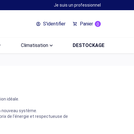
Je suis un professionnel
S'identifier
Panier
account_circle
shopping_cart
0
ow_down
Climatisation
keyboard_arrow_down
DESTOCKAGE
on idéale.
un nouveau système.
rix de l'énergie et respectueuse de