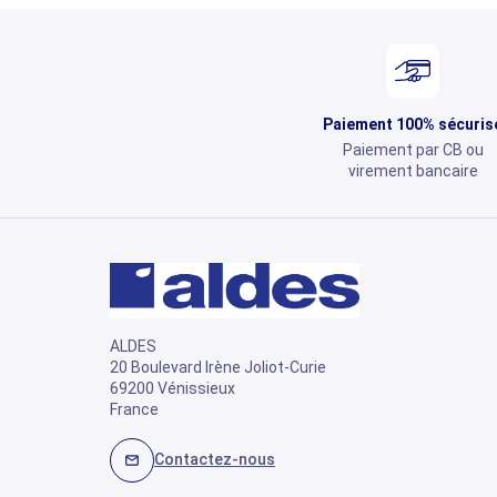
Paiement 100% sécuris
Paiement par CB ou
virement bancaire
ALDES
20 Boulevard Irène Joliot-Curie
69200 Vénissieux
France
Contactez-nous
mail