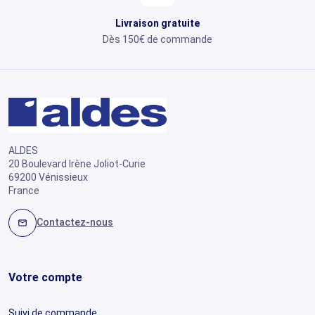
Livraison gratuite
Dès 150€ de commande
ALDES
20 Boulevard Irène Joliot-Curie
69200 Vénissieux
France
Contactez-nous
mail
Votre compte
Suivi de commande