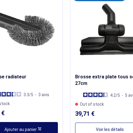
se radiateur
Brosse extra plate tous s
27cm
3.3
/
5
-
3
avis
4.2
/
5
-
5
av
stock
Out of stock
 €
39,71 €
shopping_cart
Ajouter au panier
Voir les détails