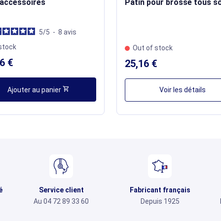
 accessoires
Patin pour brosse tous s
5
/
5
-
8
avis
stock
Out of stock
6 €
25,16 €
shopping_cart
Ajouter au panier
Voir les détails
é
Service client
Fabricant français
Au 04 72 89 33 60
Depuis 1925