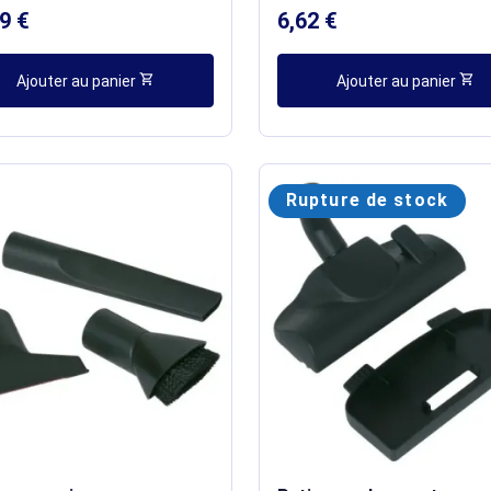
9 €
6,62 €
shopping_cart
shopping_cart
Ajouter au panier
Ajouter au panier
Rupture de stock