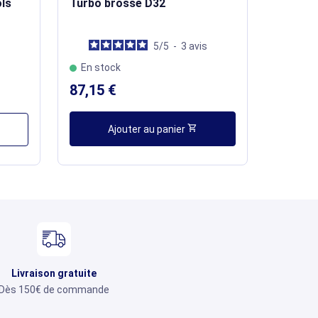
ols
Turbo brosse D32
5
/
5
-
3
avis
En stock
87,15 €
shopping_cart
Ajouter au panier
Livraison gratuite
Dès 150€ de commande