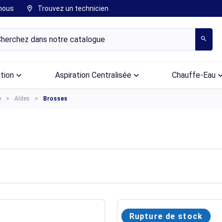
nous
Trouvez un technicien
location_on
search
ation
keyboard_arrow_down
Aspiration Centralisée
keyboard_arrow_down
Chauffe-Eau
keyboard_arr
e
Aldes
Brosses
Rupture de stock