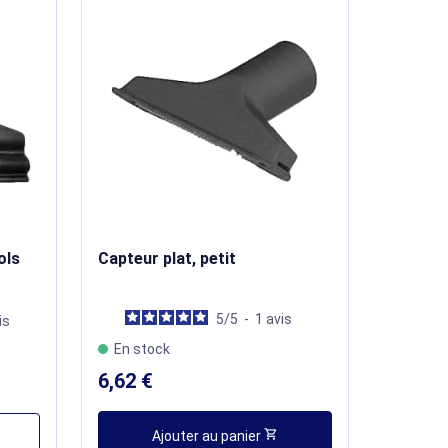
ols
Capteur plat, petit
5
/
5
-
1
avis
is
En stock
6,62 €
shopping_cart
Ajouter au panier