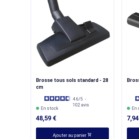
Brosse tous sols standard - 28
Bros
cm
4.6
/
5
-
102
avis
En stock
En 
48,59 €
7,94
shopping_cart
Ajouter au panier