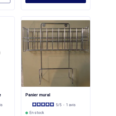
e
Panier mural
is
5
/
5
-
1
avis
En stock