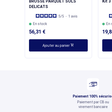
BROSSE PARQUET SOLS
Kit 3
DELICATS
5
/
5
-
1
avis
En stock
En 
56,31 €
19,8
shopping_cart
Ajouter au panier
Paiement 100% sécuris
Paiement par CB ou
virement bancaire