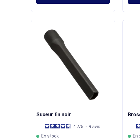
Suceur fin noir
Bross
4.7
/
5
-
9
avis
En stock
En 