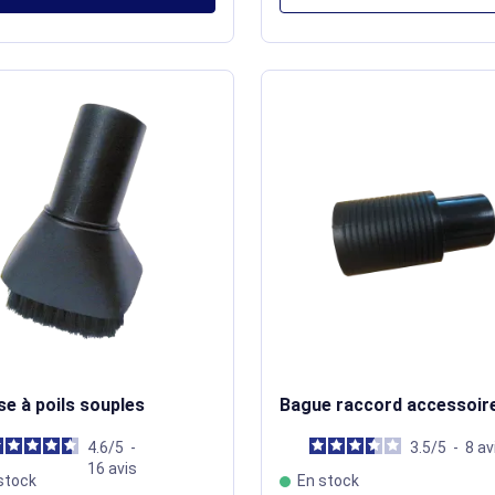
e à poils souples
Bague raccord accessoir
4.6
/
5
-
3.5
/
5
-
8
av
16
avis
stock
En stock