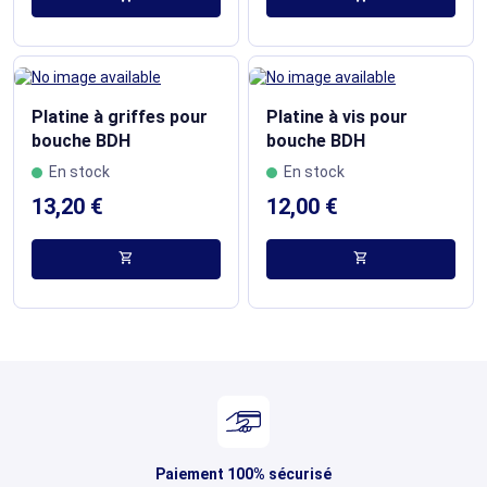
Platine à griffes pour
Platine à vis pour
bouche BDH
bouche BDH
En stock
En stock
13,20 €
12,00 €
shopping_cart
shopping_cart
Paiement 100% sécurisé