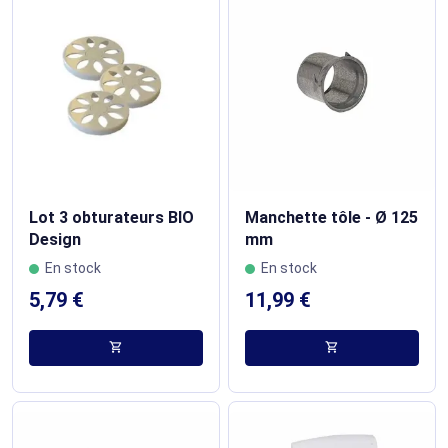
Lot 3 obturateurs BIO
Manchette tôle - Ø 125
Design
mm
En stock
En stock
5,79 €
11,99 €
shopping_cart
shopping_cart