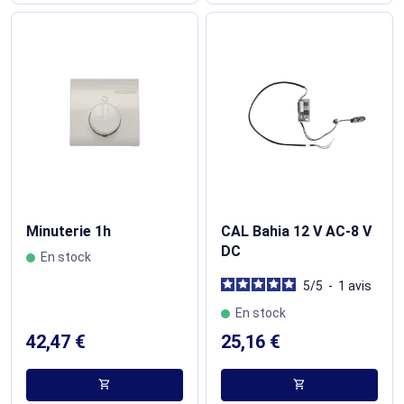
Minuterie 1h
CAL Bahia 12 V AC-8 V
DC
En stock
5
/
5
-
1
avis
En stock
42,47 €
25,16 €
shopping_cart
shopping_cart