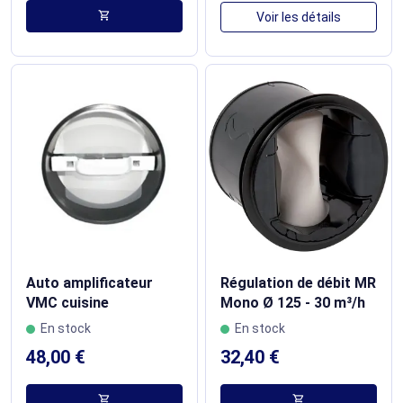
shopping_cart
Voir les détails
Auto amplificateur
Régulation de débit MR
VMC cuisine
Mono Ø 125 - 30 m³/h
En stock
En stock
48,00 €
32,40 €
shopping_cart
shopping_cart