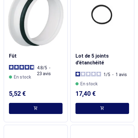
Fût
Lot de 5 joints
d’étanchéité
4.8
/
5
-
23
avis
1
/
5
-
1
avis
En stock
En stock
5,52 €
17,40 €
shopping_cart
shopping_cart