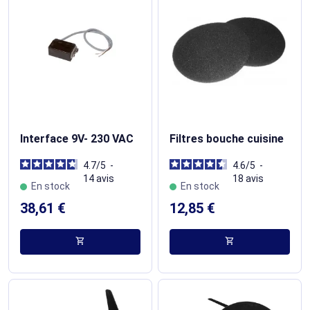
Interface 9V- 230 VAC
Filtres bouche cuisine
4.7
/
5
-
4.6
/
5
-
14
avis
18
avis
En stock
En stock
38,61 €
12,85 €
shopping_cart
shopping_cart