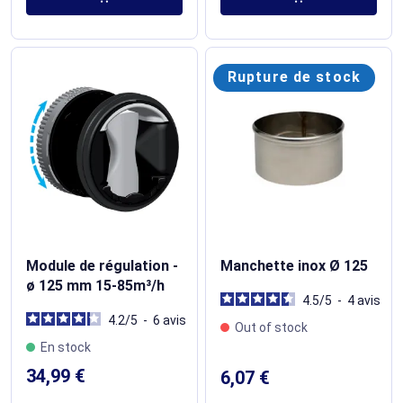
Rupture de stock
Module de régulation -
Manchette inox Ø 125
ø 125 mm 15-85m³/h
4.5
/
5
-
4
avis
4.2
/
5
-
6
avis
Out of stock
En stock
34,99 €
6,07 €