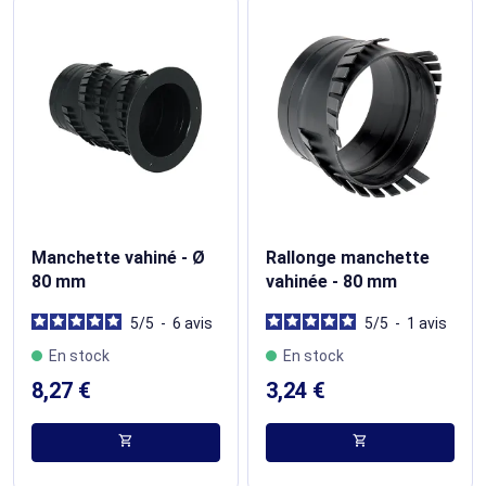
Manchette vahiné - Ø
Rallonge manchette
80 mm
vahinée - 80 mm
5
/
5
-
6
avis
5
/
5
-
1
avis
En stock
En stock
8,27 €
3,24 €
shopping_cart
shopping_cart