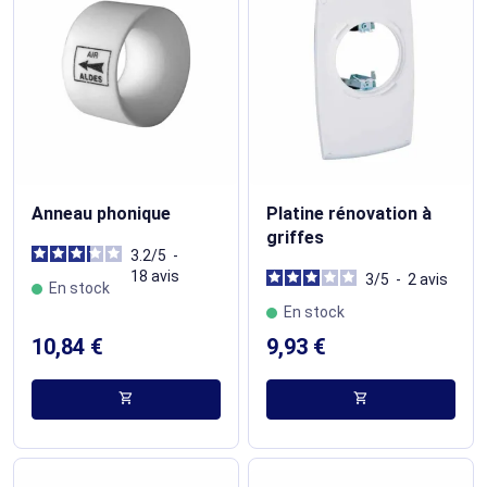
Anneau phonique
Platine rénovation à
griffes
3.2
/
5
-
18
avis
3
/
5
-
2
avis
En stock
En stock
10,84 €
9,93 €
shopping_cart
shopping_cart