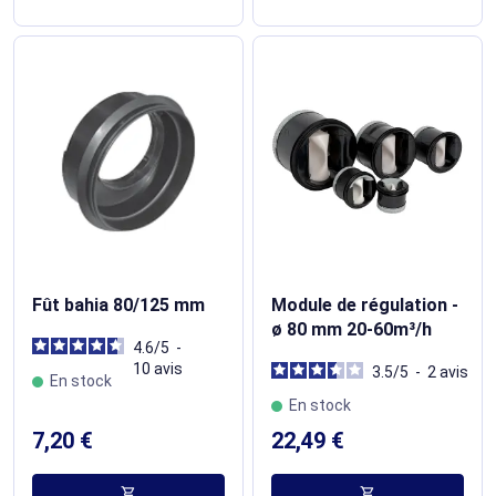
Fût bahia 80/125 mm
Module de régulation -
ø 80 mm 20-60m³/h
4.6
/
5
-
10
avis
3.5
/
5
-
2
avis
En stock
En stock
7,20 €
22,49 €
shopping_cart
shopping_cart