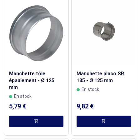
Manchette tôle
Manchette placo SR
épaulement - Ø 125
135 - Ø 125 mm
mm
En stock
En stock
5,79 €
9,82 €
shopping_cart
shopping_cart