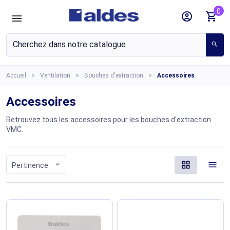
0
account_circle
shopping_cart
search
Accueil
Ventilation
Bouches d'extraction
Accessoires
Accessoires
Retrouvez tous les accessoires pour les bouches d'extraction
VMC.
grid_view
menu
expand_more
Pertinence