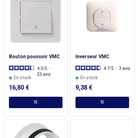
Bouton poussoir VMC
Inverseur VMC
4.3
/
5
-
4.7
/
5
-
3
avis
23
avis
En stock
En stock
16,80 €
9,38 €
shopping_cart
shopping_cart