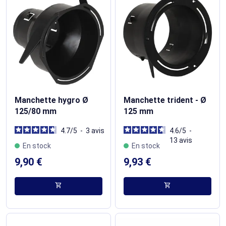
Manchette hygro Ø
Manchette trident - Ø
125/80 mm
125 mm
4.7
/
5
-
3
avis
4.6
/
5
-
13
avis
En stock
En stock
9,90 €
9,93 €
shopping_cart
shopping_cart