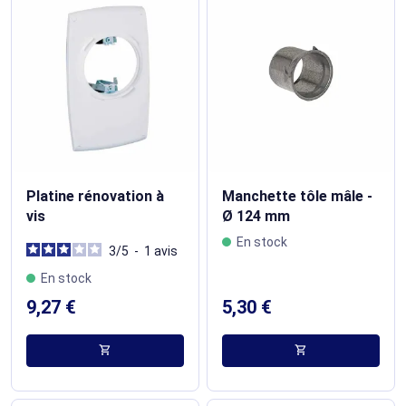
Platine rénovation à
Manchette tôle mâle -
vis
Ø 124 mm
En stock
3
/
5
-
1
avis
En stock
9,27 €
5,30 €
shopping_cart
shopping_cart