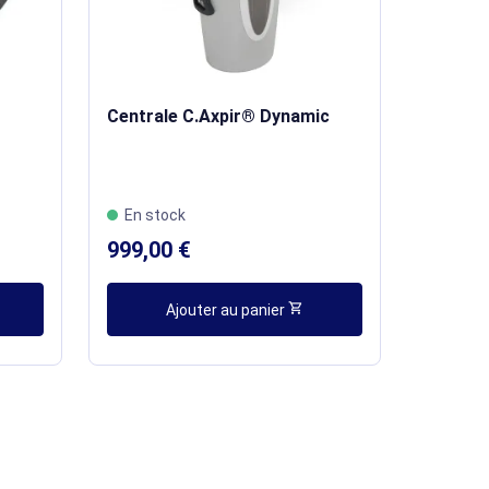
Centrale C.Axpir® Dynamic
En stock
999,00 €
shopping_cart
Ajouter au panier