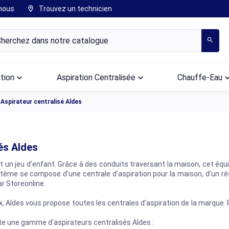
nous
Trouvez un technicien
location_on
search
ation
keyboard_arrow_down
Aspiration Centralisée
keyboard_arrow_down
Chauffe-Eau
keyboard_arr
Aspirateur centralisé Aldes
sés Aldes
t un jeu d’enfant. Grâce à des conduits traversant la maison, cet éq
système se compose d’une centrale d’aspiration pour la maison, d'un r
r Storeonline.
x, Aldes vous propose toutes les centrales d’aspiration de la marque. R
ute une gamme d'aspirateurs centralisés Aldes :