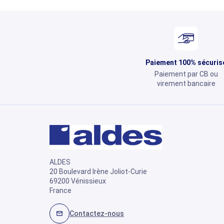
Paiement 100% sécuris
Paiement par CB ou
virement bancaire
ALDES
20 Boulevard Irène Joliot-Curie
69200 Vénissieux
France
Contactez-nous
mail