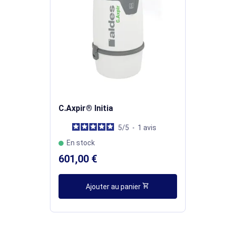
C.Axpir® Initia
5
/
5
-
1
avis
En stock
601,00 €
shopping_cart
Ajouter au panier