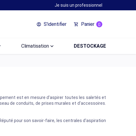
Je suis un professionnel
S'identifier
Panier
account_circle
shopping_cart
0
ow_down
Climatisation
keyboard_arrow_down
DESTOCKAGE
uipement est en mesure d'aspirer toutes les saletés et
éseau de conduits, de prises murales et d'accessoires.
éputé pour son savoir-faire, les centrales d'aspiration