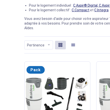
Pour le logement individuel :
C.Axpir® Digital
,
C.Axpi
Pour le logement collectif :
C.Compact
et
C.Integra​
​
Vous avez besoin d'aide pour choisir votre aspirateur
adaptée à vos besoins.​ Pour prendre soin de votre ce
Aldes.​
grid_view
menu
expand_more
Pertinence
Pack