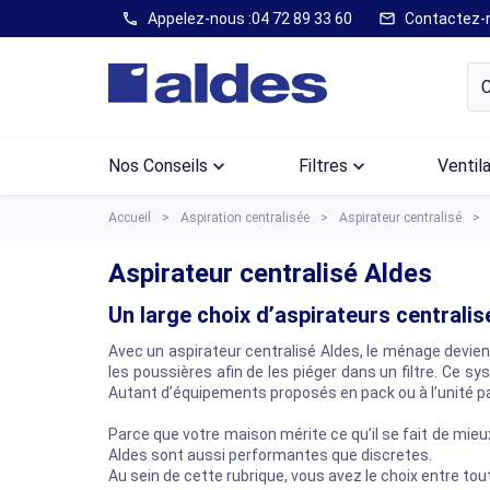
Appelez-nous :
04 72 89 33 60
Contactez-
call
mail
Nos Conseils
keyboard_arrow_down
Filtres
keyboard_arrow_down
Ventil
Accueil
Aspiration centralisée
Aspirateur centralisé
Aspirateur centralisé Aldes
Un large choix d’aspirateurs centrali
Avec un aspirateur centralisé Aldes, le ménage devien
les poussières afin de les piéger dans un filtre. Ce 
Autant d’équipements proposés en pack ou à l’unité pa
Parce que votre maison mérite ce qu’il se fait de mieu
Aldes sont aussi performantes que discretes.
Au sein de cette rubrique, vous avez le choix entre to