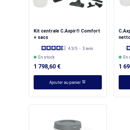
Kit centrale C.Axpir® Comfort
C.Ax
+ sacs
nett
4.3
/
5
-
3
avis
En stock
En 
1 798,60 €
1 69
shopping_cart
Ajouter au panier