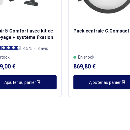
pir® Comfort avec kit de
Pack centrale C.Compact
oyage + système fixation
4.5
/
5
-
8
avis
stock
En stock
9,00 €
869,80 €
shopping_cart
shopping_cart
Ajouter au panier
Ajouter au panier