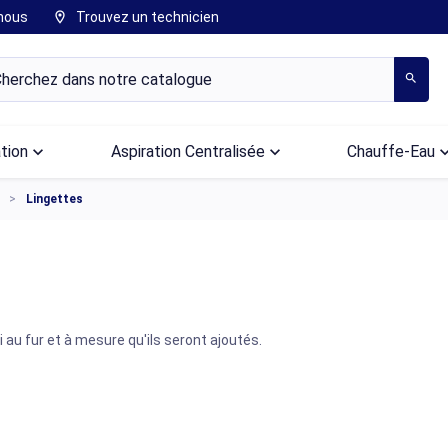
nous
Trouvez un technicien
location_on
search
ation
keyboard_arrow_down
Aspiration Centralisée
keyboard_arrow_down
Chauffe-Eau
keyboard_arr
Lingettes
i au fur et à mesure qu'ils seront ajoutés.