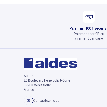
Paiement 100% sécuris
Paiement par CB ou
virement bancaire
ALDES
20 Boulevard Irène Joliot-Curie
69200 Vénissieux
France
Contactez-nous
mail