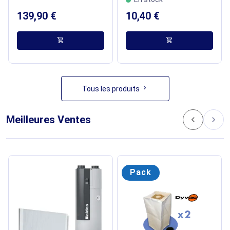
139,90 €
10,40 €
shopping_cart
shopping_cart
chevron_right
Tous les produits
Meilleures Ventes
chevron_left
chevron_right
Pack