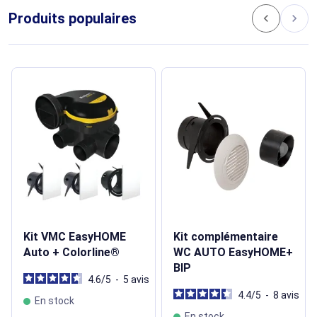
Produits populaires
chevron_left
chevron_right
Kit VMC EasyHOME
Kit complémentaire
Auto + Colorline®
WC AUTO EasyHOME+
BIP
4.6
/
5
-
5
avis
4.4
/
5
-
8
avis
En stock
En stock