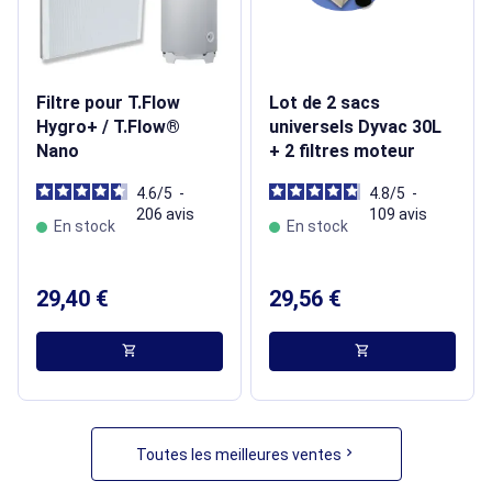
Filtre pour T.Flow
Lot de 2 sacs
Hygro+ / T.Flow®
universels Dyvac 30L
Nano
+ 2 filtres moteur
4.6
/
5
-
4.8
/
5
-
206
avis
109
avis
En stock
En stock
29,40 €
29,56 €
shopping_cart
shopping_cart
chevron_right
Toutes les meilleures ventes