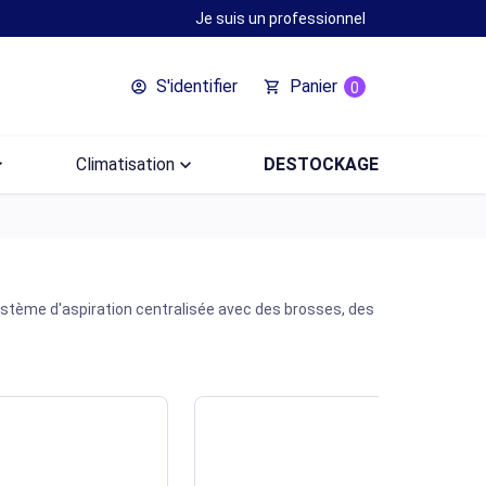
Je suis un professionnel
S'identifier
Panier
account_circle
shopping_cart
0
ow_down
Climatisation
keyboard_arrow_down
DESTOCKAGE
stème d'aspiration centralisée avec des brosses, des