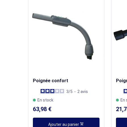
Poignée confort
Poig
3
/
5
-
2
avis
En stock
En 
63,98 €
21,7
shopping_cart
Ajouter au panier