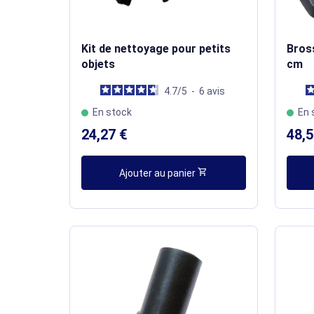
Kit de nettoyage pour petits
Bross
objets
cm
4.7
/
5
-
6
avis
En stock
En 
24,27 €
48,5
shopping_cart
Ajouter au panier