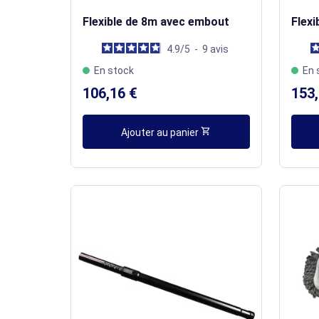
Flexible de 8m avec embout
Flex
4.9
/
5
-
9
avis
En stock
En 
106,16 €
153,
shopping_cart
Ajouter au panier