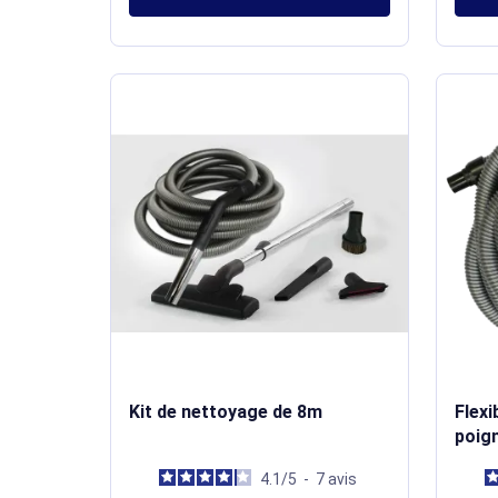
Kit de nettoyage de 8m
Flexi
poig
4.1
/
5
-
7
avis