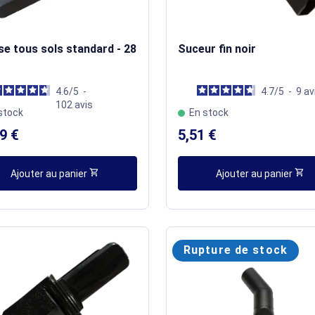
e tous sols standard - 28
Suceur fin noir
4.6
/
5
-
4.7
/
5
-
9
av
102
avis
stock
En stock
9 €
5,51 €
shopping_cart
shopping_cart
Ajouter au panier
Ajouter au panier
Rupture de stock