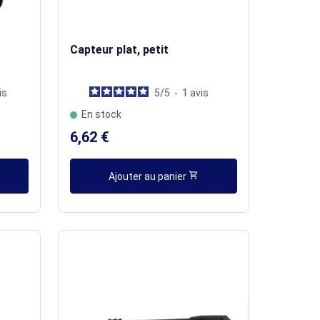
Capteur plat, petit
is
5
/
5
-
1
avis
En stock
6,62 €
shopping_cart
Ajouter au panier