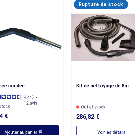
Rupture de stock
née coudée
Kit de nettoyage de 8m
4.4
/
5
-
12
avis
stock
Out of stock
4 €
286,82 €
shopping_cart
Ajouter au panier
Voir les détails