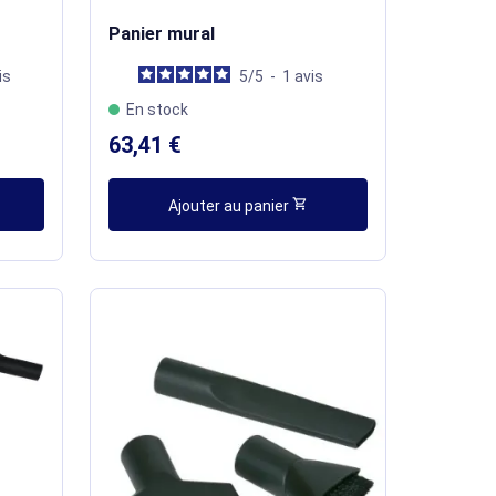
Panier mural
is
5
/
5
-
1
avis
En stock
63,41 €
shopping_cart
Ajouter au panier