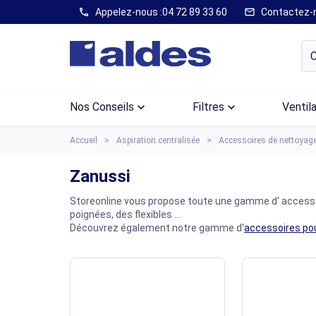
Appelez-nous :
04 72 89 33 60
Contactez-
call
mail
Nos Conseils
keyboard_arrow_down
Filtres
keyboard_arrow_down
Ventil
Accueil
Aspiration centralisée
Accessoires de nettoyag
Zanussi
Storeonline vous propose toute une gamme d' accessoi
poignées, des flexibles ...
Découvrez également notre gamme d'
accessoires pou