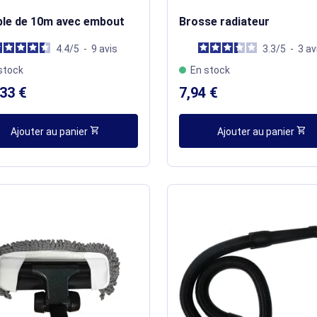
ible de 10m avec embout
Brosse radiateur
4.4
/
5
-
9
avis
3.3
/
5
-
3
av
stock
En stock
33 €
7,94 €
shopping_cart
shopping_cart
Ajouter au panier
Ajouter au panier