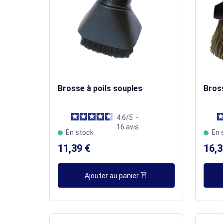
Brosse à poils souples
Bros
4.6
/
5
-
16
avis
En stock
En 
11,39 €
16,3
shopping_cart
Ajouter au panier