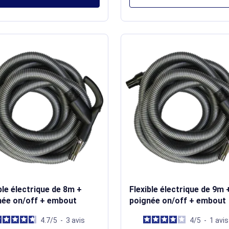
ble électrique de 8m +
Flexible électrique de 9m 
née on/off + embout
poignée on/off + embout
4.7
/
5
-
3
avis
4
/
5
-
1
avis