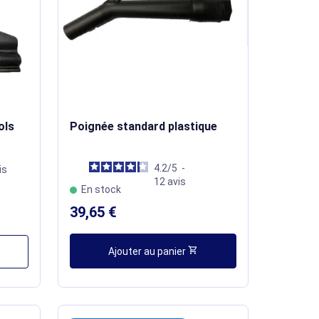
ols
Poignée standard plastique
4.2
/
5
-
is
12
avis
En stock
39,65 €
shopping_cart
Ajouter au panier