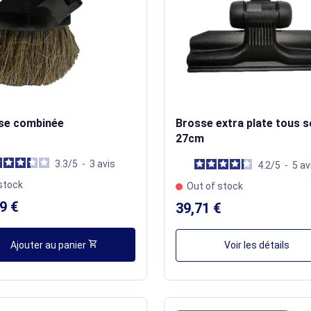
se combinée
Brosse extra plate tous s
27cm
3.3
/
5
-
3
avis
4.2
/
5
-
5
av
stock
Out of stock
9 €
39,71 €
shopping_cart
Ajouter au panier
Voir les détails