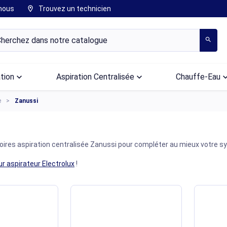
nous
Trouvez un technicien
location_on
search
ation
keyboard_arrow_down
Aspiration Centralisée
keyboard_arrow_down
Chauffe-Eau
keyboard_arr
e
Zanussi
res aspiration centralisée Zanussi pour compléter au mieux votre sy
r aspirateur Electrolux
!