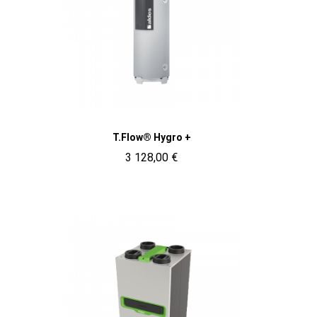
Aperçu rapide
T.Flow® Hygro +
3 128,00 €