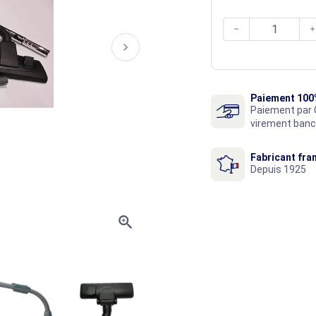


chevron_right
Paiement 100
Paiement par 
virement banc
Fabricant fra
Depuis 1925
zoom_in