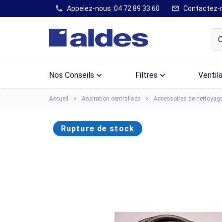
Appelez-nous :
04 72 89 33 60
Contactez-
call
mail
Nos Conseils
keyboard_arrow_down
Filtres
keyboard_arrow_down
Ventil
Accueil
Aspiration centralisée
Accessoires de nettoyag
Rupture de stock