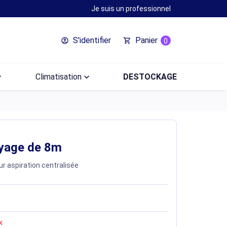
Je suis un professionnel
S'identifier
Panier
account_circle
shopping_cart
0
ow_down
Climatisation
keyboard_arrow_down
DESTOCKAGE
oyage de 8m
r aspiration centralisée
k