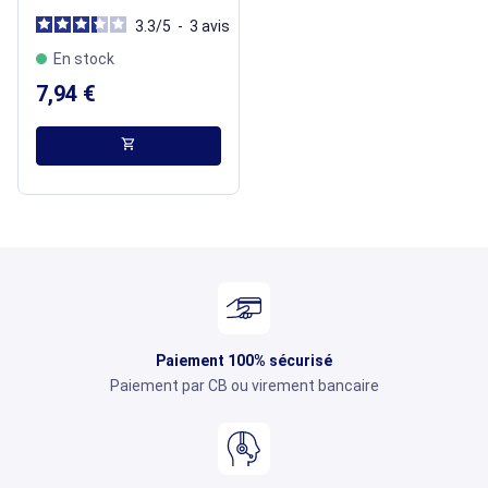
3.3
/
5
-
3
avis
En stock
7,94 €
shopping_cart
Paiement 100% sécurisé
Paiement par CB ou virement bancaire