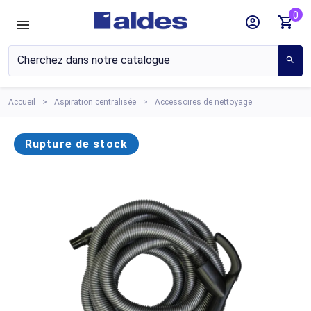
0
account_circle
shopping_cart
search
Accueil
Aspiration centralisée
Accessoires de nettoyage
Rupture de stock