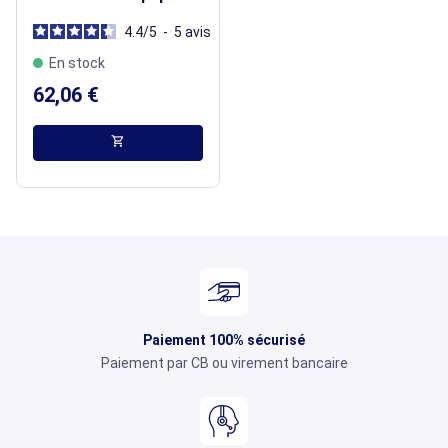
4.4
/
5
-
5
avis
En stock
62,06 €
shopping_cart
Paiement 100% sécurisé
Paiement par CB ou virement bancaire