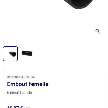
zoom_in
Reference:
31040006
Embout femelle
Embout femelle