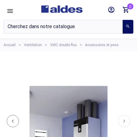
0
account_circle
shopping_cart
search
Accueil
Ventilation
VMC double flux
Accessoires et pose
chevron_left
chevron_right