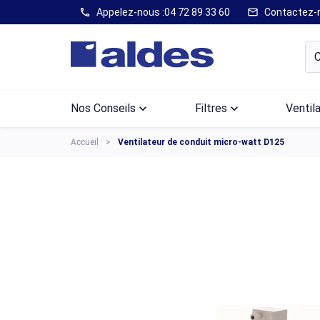
Appelez-nous :
04 72 89 33 60
Contactez-
call
mail
Nos Conseils
keyboard_arrow_down
Filtres
keyboard_arrow_down
Ventil
Accueil
Ventilateur de conduit micro-watt D125