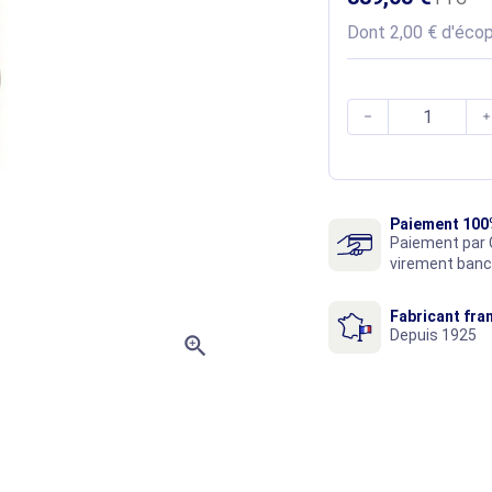
Dont 2,00 € d'écop


Paiement 100
Paiement par 
virement banc
Fabricant fra
Depuis 1925
zoom_in