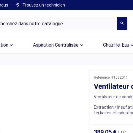
nous
Trouvez un technicien
location_on
search
ation
keyboard_arrow_down
Aspiration Centralisée
keyboard_arrow_down
Chauffe-Eau
keyboard_arr
Reference:
11032011
Ventilateur
Ventilateur de cond
Extraction / insuflat
tertiaires et industri
389,05 €
TTC