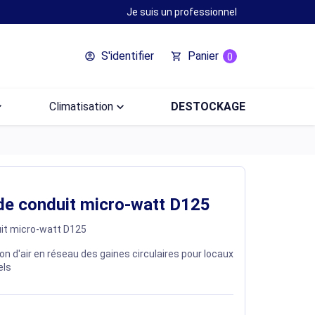
Je suis un professionnel
S'identifier
Panier
account_circle
shopping_cart
0
ow_down
Climatisation
keyboard_arrow_down
DESTOCKAGE
 de conduit micro-watt D125
uit micro-watt D125
ion d'air en réseau des gaines circulaires pour locaux
els