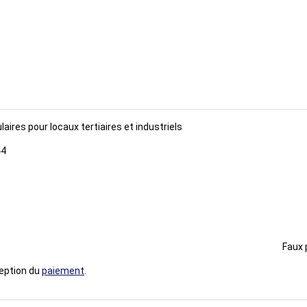
laires pour locaux tertiaires et industriels
44
le / verticale Faux plafond / loca
ception du
paiement
.