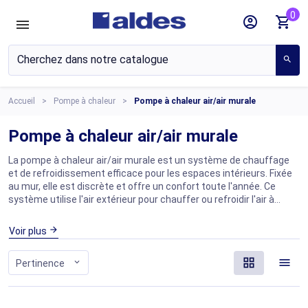
0
account_circle
shopping_cart
search
Accueil
Pompe à chaleur
Pompe à chaleur air/air murale
Pompe à chaleur air/air murale
La pompe à chaleur air/air murale est un système de chauffage
et de refroidissement efficace pour les espaces intérieurs. Fixée
au mur, elle est discrète et offre un confort toute l'année. Ce
système utilise l'air extérieur pour chauffer ou refroidir l'air à
l'intérieur, offrant ainsi une solution économe en énergie. Avec
des fonctionnalités telles que la régulation de la température, la
arrow_forward
Voir plus
programmation et la filtration de l'air, la pompe à chaleur air/air
murale est idéale pour maintenir un air agréable et confortable.
grid_view
menu
expand_more
Pertinence