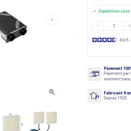
Expédition sous 

chevron_right


4.6
/
5
Paiement 100
Paiement par 
virement banc
zoom_in
Fabricant fra
Depuis 1925