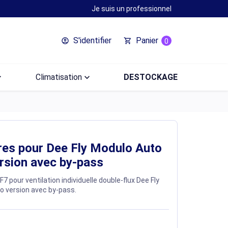
Je suis un professionnel
S'identifier
Panier
account_circle
shopping_cart
0
ow_down
Climatisation
keyboard_arrow_down
DESTOCKAGE
tres pour Dee Fly Modulo Auto
rsion avec by-pass
 F7 pour ventilation individuelle double-flux Dee Fly
o version avec by-pass.