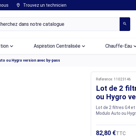
nous
Trouvez un technicien
location_on
search
ation
keyboard_arrow_down
Aspiration Centralisée
keyboard_arrow_down
Chauffe-Eau
keyboard_arr
Auto ou Hygro version avec by-pass
Reference:
11023146
Lot de 2 fil
ou Hygro ve
Lot de 2 filtres G4 et
Modulo Auto ou Hygr
82,80 €
TTC