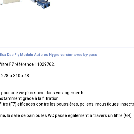
le-flux Dee Fly Modulo Auto ou Hygro version avec by-pass
filtre F7 référence 11029762.
 = 278 x 310 x 48
s pour une vie plus saine dans vos logements.
otamment grâce à la filtration :
filtre (F7) efficaces contre les poussières, pollens, moustiques, insectes
sine, la salle de bain ou les WC passe également à travers un filtre (G4)