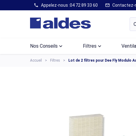
Appelez-nous :
04 72 89 33 60
Contactez-
call
mail
Nos Conseils
keyboard_arrow_down
Filtres
keyboard_arrow_down
Ventil
Accueil
Filtres
Lot de 2 filtres pour Dee Fly Modulo 