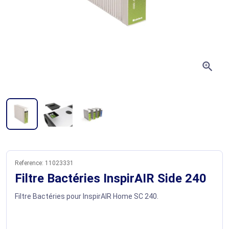
zoom_in
Reference:
11023331
Filtre Bactéries InspirAIR Side 240
Filtre Bactéries pour InspirAIR Home SC 240.