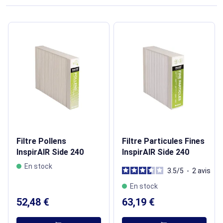
Filtre Pollens
Filtre Particules Fines
InspirAIR Side 240
InspirAIR Side 240
En stock
3.5
/
5
-
2
avis
En stock
52,48 €
63,19 €