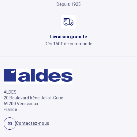
Depuis 1925
Livraison gratuite
Dès 150€ de commande
ALDES
20 Boulevard Irène Joliot-Curie
69200 Vénissieux
France
Contactez-nous
mail