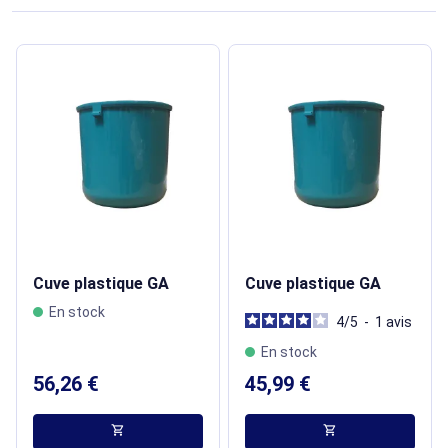
Cuve plastique GA
Cuve plastique GA
En stock
4
/
5
-
1
avis
En stock
56,26 €
45,99 €
shopping_cart
shopping_cart