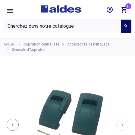
0
account_circle
shopping_cart
search
Accueil
Aspiration centralisée
Accessoires de nettoyage
Générale d'Aspiration
chevron_left
chevron_right