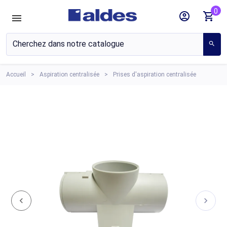
0
account_circle
shopping_cart
search
Accueil
Aspiration centralisée
Prises d'aspiration centralisée
chevron_left
chevron_right