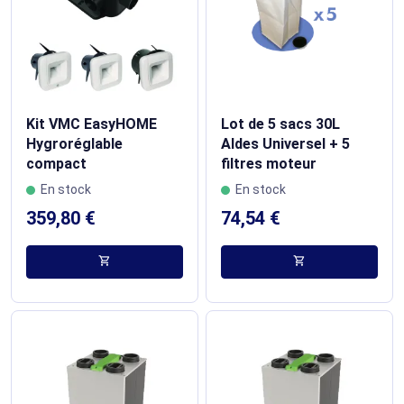
Kit VMC EasyHOME
Lot de 5 sacs 30L
Hygroréglable
Aldes Universel + 5
compact
filtres moteur
En stock
En stock
359,80 €
74,54 €
shopping_cart
shopping_cart