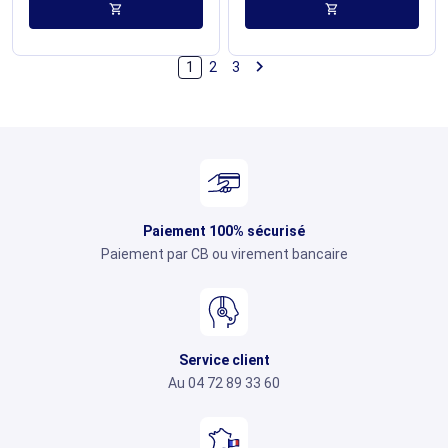
shopping_cart
shopping_cart

1
2
3
Paiement 100% sécurisé
Paiement par CB ou virement bancaire
Service client
Au 04 72 89 33 60