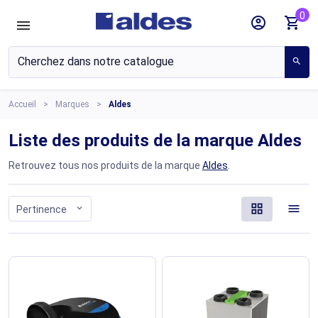
0
account_circle
shopping_cart
search
Accueil
Marques
Aldes
Liste des produits de la marque Aldes
Retrouvez tous nos produits de la marque
Aldes
.
grid_view
menu
expand_more
Pertinence