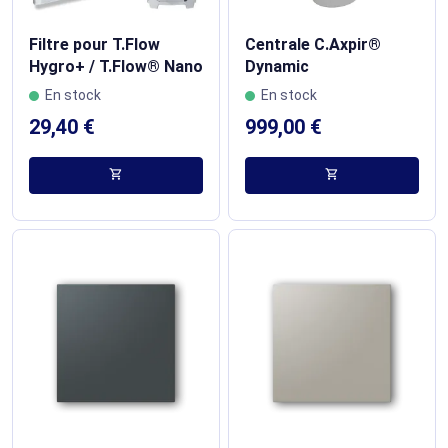
Filtre pour T.Flow
Centrale C.Axpir®
Hygro+ / T.Flow® Nano
Dynamic
En stock
En stock
29,40 €
999,00 €
shopping_cart
shopping_cart