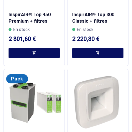
InspirAIR® Top 450
InspirAIR® Top 300
Premium + filtres
Classic + filtres
En stock
En stock
2 801,60 €
2 220,80 €
shopping_cart
shopping_cart
Pack