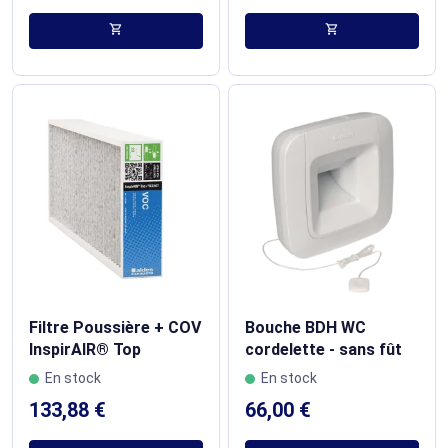
shopping_cart
shopping_cart
Filtre Poussière + COV
Bouche BDH WC
InspirAIR® Top
cordelette - sans fût
En stock
En stock
133,88 €
66,00 €