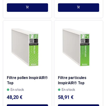
shopping_cart
shopping_cart
Filtre pollen InspirAIR®
Filtre particules
Top
InspirAIR® Top
En stock
En stock
48,20 €
58,91 €