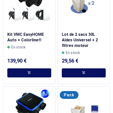
Kit VMC EasyHOME
Lot de 2 sacs 30L
Auto + Colorline®
Aldes Universel + 2
filtres moteur
En stock
En stock
139,90 €
29,56 €
shopping_cart
shopping_cart
Pack