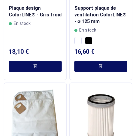
Plaque design
Support plaque de
ColorLINE® - Gris froid
ventilation ColorLINE®
- ⌀ 125 mm
En stock
En stock
18,10 €
16,60 €
shopping_cart
shopping_cart