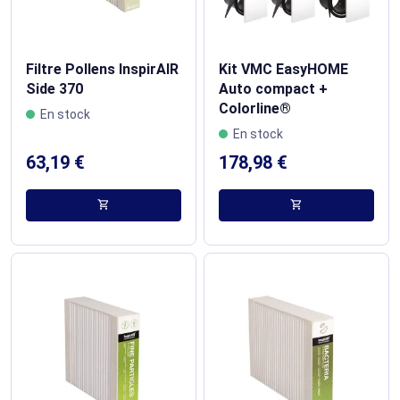
Filtre Pollens InspirAIR
Kit VMC EasyHOME
Side 370
Auto compact +
Colorline®
En stock
En stock
63,19 €
178,98 €
shopping_cart
shopping_cart