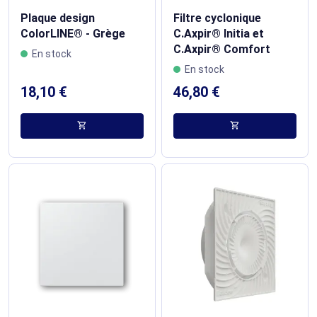
Plaque design
Filtre cyclonique
ColorLINE® - Grège
C.Axpir® Initia et
C.Axpir® Comfort​
En stock
En stock
18,10 €
46,80 €
shopping_cart
shopping_cart