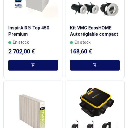
InspirAIR® Top 450
Kit VMC EasyHOME
Premium
Autoréglable compact
En stock
En stock
2 702,00 €
168,60 €
shopping_cart
shopping_cart