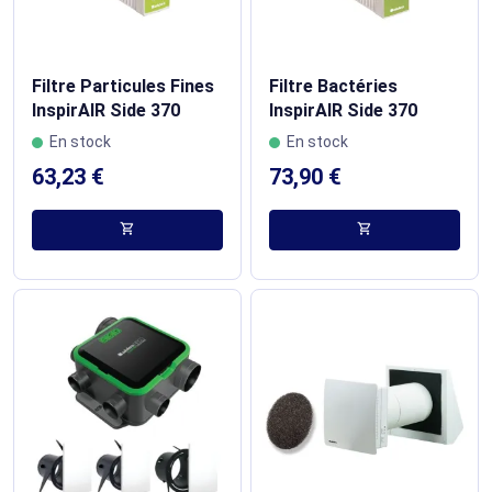
Filtre Particules Fines
Filtre Bactéries
InspirAIR Side 370
InspirAIR Side 370
En stock
En stock
63,23 €
73,90 €
shopping_cart
shopping_cart