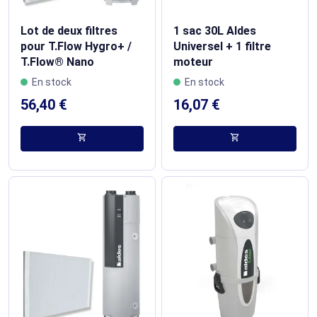
Lot de deux filtres
1 sac 30L Aldes
pour T.Flow Hygro+ /
Universel + 1 filtre
T.Flow® Nano
moteur
En stock
En stock
56,40 €
16,07 €
shopping_cart
shopping_cart