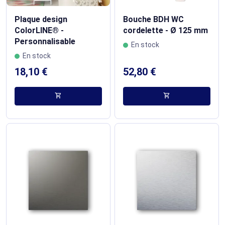
Plaque design
Bouche BDH WC
ColorLINE® -
cordelette - Ø 125 mm
Personnalisable
En stock
En stock
18,10 €
52,80 €
shopping_cart
shopping_cart