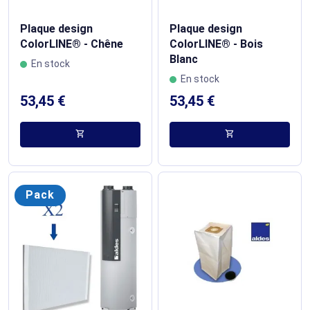
Plaque design
Plaque design
ColorLINE® - Chêne
ColorLINE® - Bois
Blanc
En stock
En stock
53,45 €
53,45 €
shopping_cart
shopping_cart
Pack