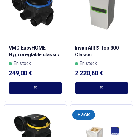
VMC EasyHOME
InspirAIR® Top 300
Hygroréglable classic
Classic
En stock
En stock
249,00 €
2 220,80 €
shopping_cart
shopping_cart
Pack