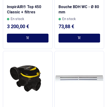
InspirAIR® Top 450
Bouche BDH WC - Ø 80
Classic + filtres
mm
En stock
En stock
3 200,00 €
73,88 €
shopping_cart
shopping_cart