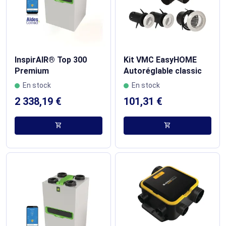
InspirAIR® Top 300
Kit VMC EasyHOME
Premium
Autoréglable classic
En stock
En stock
2 338,19 €
101,31 €
shopping_cart
shopping_cart