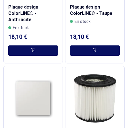
Plaque design
Plaque design
ColorLINE® -
ColorLINE® - Taupe
Anthracite
En stock
En stock
18,10 €
18,10 €
shopping_cart
shopping_cart