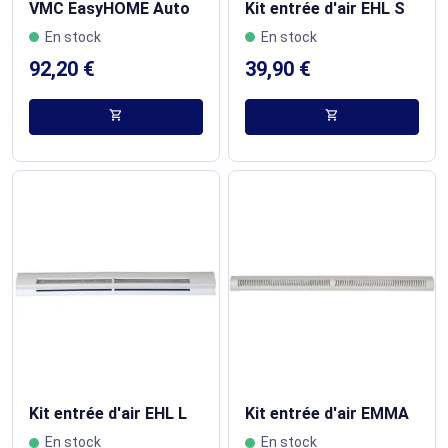
VMC EasyHOME Auto
Kit entrée d'air EHL S
En stock
En stock
92,20 €
39,90 €
shopping_cart
shopping_cart
Kit entrée d'air EHL L
Kit entrée d'air EMMA
En stock
En stock