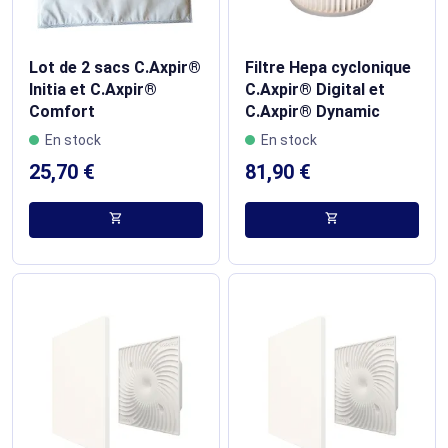
Lot de 2 sacs C.Axpir®
Filtre Hepa cyclonique
Initia et C.Axpir®
C.Axpir® Digital et
Comfort​
C.Axpir® Dynamic
En stock
En stock
25,70 €
81,90 €
shopping_cart
shopping_cart