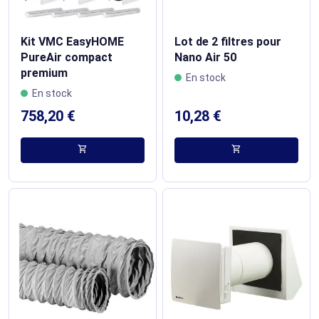
Kit VMC EasyHOME
Lot de 2 filtres pour
PureAir compact
Nano Air 50
premium
En stock
En stock
758,20 €
10,28 €
shopping_cart
shopping_cart