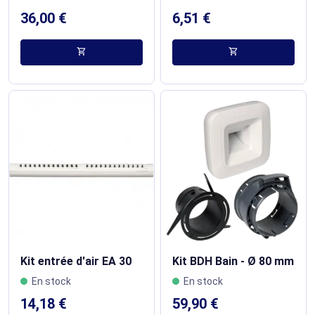
36,00 €
6,51 €
shopping_cart
shopping_cart
Kit entrée d'air EA 30
Kit BDH Bain - Ø 80 mm
En stock
En stock
14,18 €
59,90 €