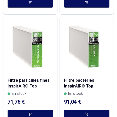
shopping_cart
shopping_cart
Filtre particules fines
Filtre bactéries
InspirAIR® Top
InspirAIR® Top
En stock
En stock
71,76 €
91,04 €
shopping_cart
shopping_cart