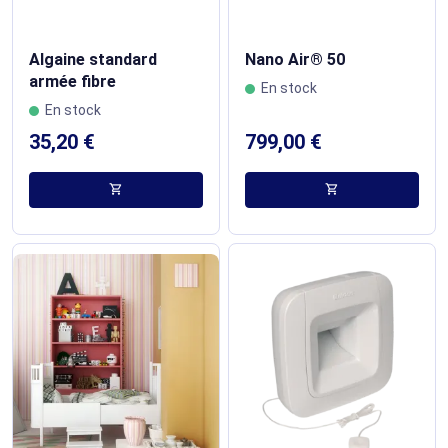
Algaine standard
Nano Air® 50
armée fibre
En stock
En stock
35,20 €
799,00 €
shopping_cart
shopping_cart