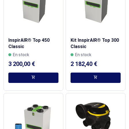
InspirAIR® Top 450
Kit InspirAIR® Top 300
Classic
Classic
En stock
En stock
3 200,00 €
2 182,40 €
shopping_cart
shopping_cart