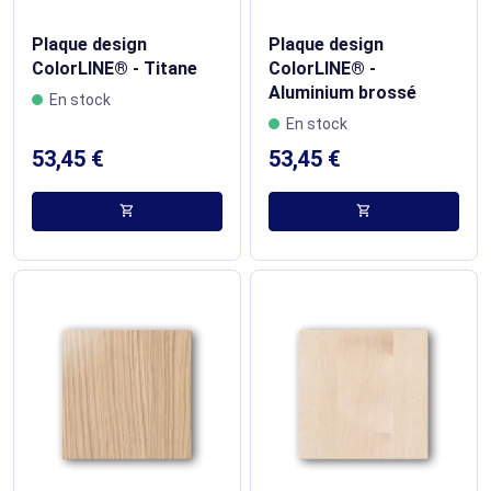
Plaque design
Plaque design
ColorLINE® - Titane
ColorLINE® -
Aluminium brossé
En stock
En stock
53,45 €
53,45 €
shopping_cart
shopping_cart