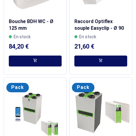
Bouche BDH WC - Ø
Raccord Optiflex
125 mm
souple Easyclip - Ø 90
En stock
En stock
84,20 €
21,60 €
shopping_cart
shopping_cart
Pack
Pack