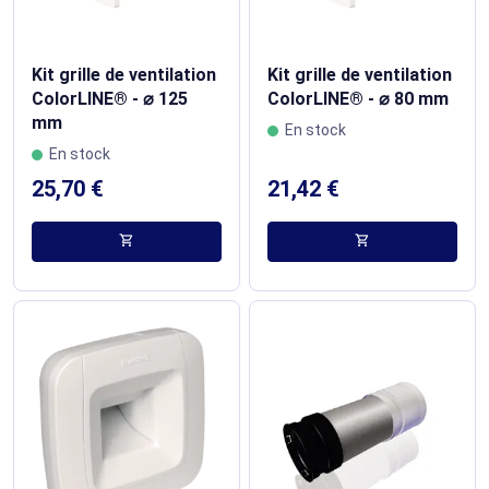
Kit grille de ventilation
Kit grille de ventilation
ColorLINE® - ⌀ 125
ColorLINE® - ⌀ 80 mm
mm
En stock
En stock
25,70 €
21,42 €
shopping_cart
shopping_cart