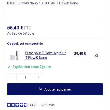
B100 T.Flow® Nano / B100 FAN T.Flow® Nano.
56,40 €
TTC
Au lieu de 58,80 €
Ce pack est composé de
Filtre pour T.Flow Hygro+ /
29,40 €
x2
T.Flow® Nano
Expédition sous 2 jours




Ajouter au panier
4.6
/
5
-
295
avis