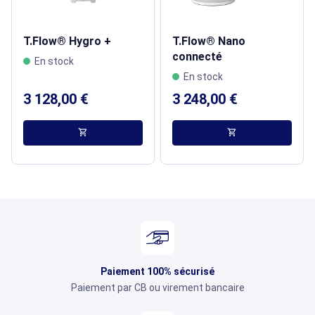
T.Flow® Hygro +
T.Flow® Nano
connecté
En stock
En stock
3 128,00 €
3 248,00 €
shopping_cart
shopping_cart
Paiement 100% sécurisé
Paiement par CB ou virement bancaire