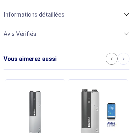
Informations détaillées
Avis Vérifiés
Vous aimerez aussi
chevron_left
chevron_right