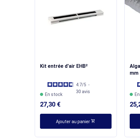
Kit entrée d'air EHB²
Alga
mm 
4.7
/
5
-
30
avis
En stock
En
27,30 €
25,
shopping_cart
Ajouter au panier