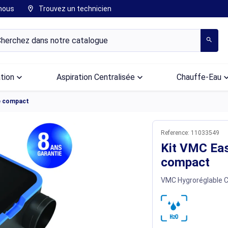
nous
Trouvez un technicien
location_on
search
ation
keyboard_arrow_down
Aspiration Centralisée
keyboard_arrow_down
Chauffe-Eau
keyboard_arr
e compact
Reference:
11033549
Kit VMC Ea
compact
VMC Hygroréglable