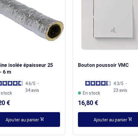
ine isolée épaisseur 25
Bouton poussoir VMC
- 6 m
4.6
/
5
-
4.3
/
5
-
34
avis
23
avis
 stock
En stock
20 €
16,80 €
shopping_cart
shopping_cart
Ajouter au panier
Ajouter au panier