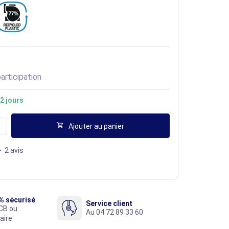
articipation
2 jours

Ajouter au panier
-
2
avis
% sécurisé
Service client
CB ou
Au 04 72 89 33 60
aire