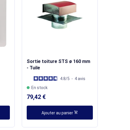
Sortie toiture STS ø 160 mm
- Tuile
4.8
/
5
-
4
avis
En stock
79,42 €
shopping_cart
Ajouter au panier