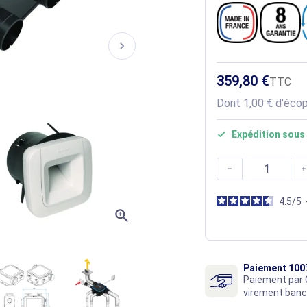
chevron_right
359,80 €
TTC
Dont 1,00 € d'écop
Expédition sous 



4.5
/
5
zoom_in
Paiement 100
Paiement par 
virement banc