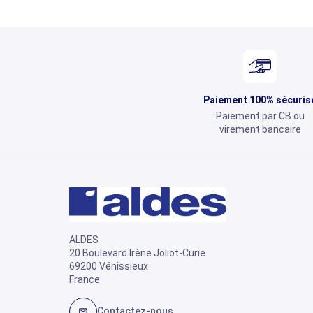
Paiement 100% sécuris
Paiement par CB ou
virement bancaire
ALDES
20 Boulevard Irène Joliot-Curie
69200 Vénissieux
France
Contactez-nous
mail