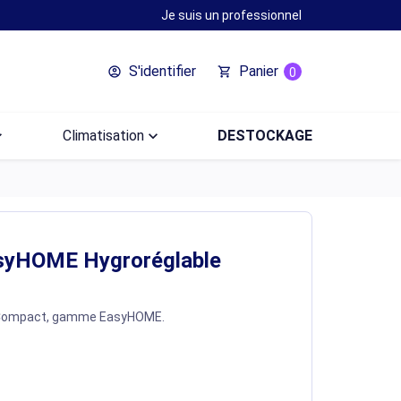
Je suis un professionnel
S'identifier
Panier
account_circle
shopping_cart
0
ow_down
Climatisation
keyboard_arrow_down
DESTOCKAGE
syHOME Hygroréglable
 Compact, gamme EasyHOME.