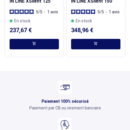
IN LINE XSilent 125
IN LINE XSilent 150
5
/
5
-
1
avis
5
/
5
-
1
avis
En stock
En stock
237,67 €
348,96 €
shopping_cart
shopping_cart
Paiement 100% sécurisé
Paiement par CB ou virement bancaire