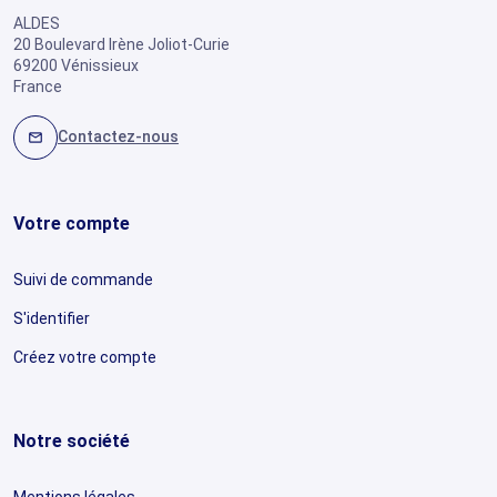
ALDES
20 Boulevard Irène Joliot-Curie
69200 Vénissieux
France
Contactez-nous
mail
Votre compte
Suivi de commande
S'identifier
Créez votre compte
Notre société
Mentions légales