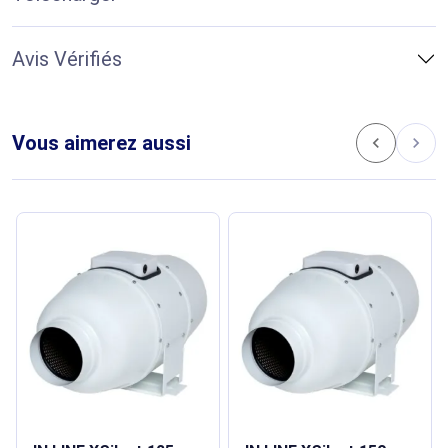
Avis Vérifiés
Vous aimerez aussi
chevron_left
chevron_right