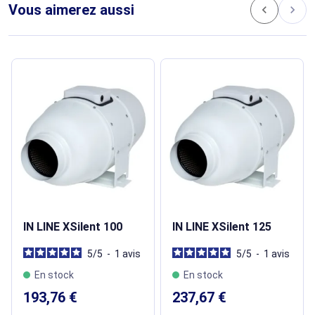
Vous aimerez aussi
chevron_left
chevron_right
IN LINE XSilent 100
IN LINE XSilent 125
5
/
5
-
1
avis
5
/
5
-
1
avis
En stock
En stock
193,76 €
237,67 €