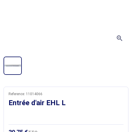
zoom_in
Reference:
11014066
Entrée d'air EHL L