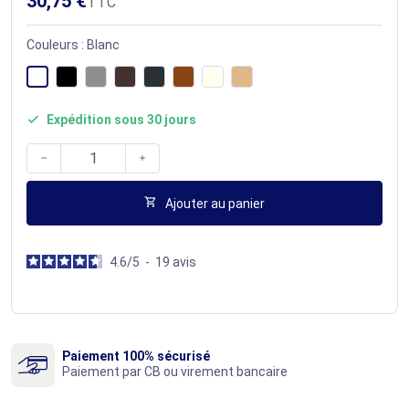
30,75 €
TTC
Couleurs : Blanc
Expédition sous 30 jours




Ajouter au panier
4.6
/
5
-
19
avis
Paiement 100% sécurisé
Paiement par CB ou virement bancaire