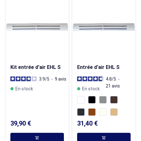
Kit entrée d'air EHL S
Entrée d'air EHL S
3.9
/
5
-
9
avis
4.8
/
5
-
21
avis
En stock
En stock
39,90 €
31,40 €
shopping_cart
shopping_cart