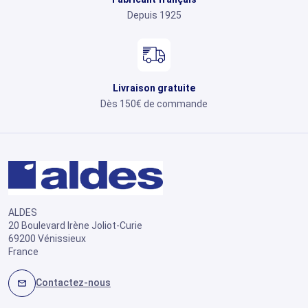
Depuis 1925
Livraison gratuite
Dès 150€ de commande
ALDES
20 Boulevard Irène Joliot-Curie
69200 Vénissieux
France
Contactez-nous
mail