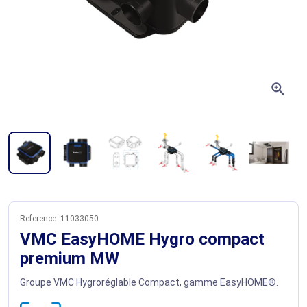
zoom_in
Reference:
11033050
VMC EasyHOME Hygro compact
premium MW
Groupe VMC Hygroréglable Compact, gamme EasyHOME®.