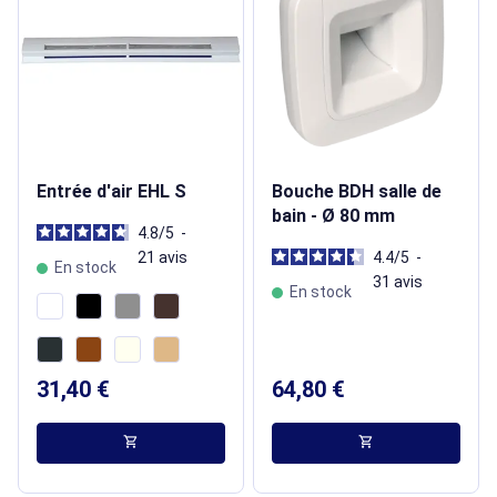
Entrée d'air EHL S
Bouche BDH salle de
bain - Ø 80 mm
4.8
/
5
-
21
avis
4.4
/
5
-
En stock
31
avis
En stock
31,40 €
64,80 €
shopping_cart
shopping_cart