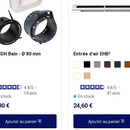
BDH Bain - Ø 80 mm
Entrée d'air EHB²
4.4
/
5
-
4.8
/
5
-
14
avis
41
avis
 stock
En stock
90 €
24,60 €
shopping_cart
shopping_cart
Ajouter au panier
Ajouter au panier