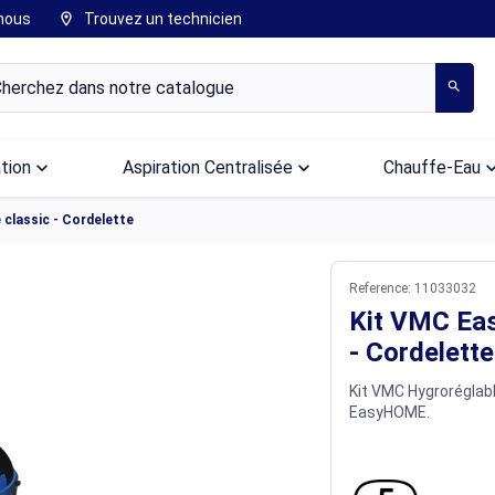
nous
Trouvez un technicien
location_on
search
ation
keyboard_arrow_down
Aspiration Centralisée
keyboard_arrow_down
Chauffe-Eau
keyboard_arr
classic - Cordelette
Reference:
11033032
Kit VMC Ea
- Cordelette
Kit VMC Hygroréglab
EasyHOME.