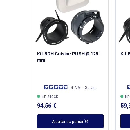
Kit BDH Cuisine PUSH Ø 125
Kit 
mm
4.7
/
5
-
3
avis
En stock
En
94,56 €
59,
shopping_cart
Ajouter au panier