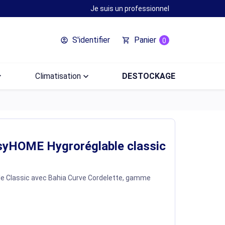
Je suis un professionnel
S'identifier
Panier
account_circle
shopping_cart
0
ow_down
Climatisation
keyboard_arrow_down
DESTOCKAGE
syHOME Hygroréglable classic
le Classic avec Bahia Curve Cordelette, gamme