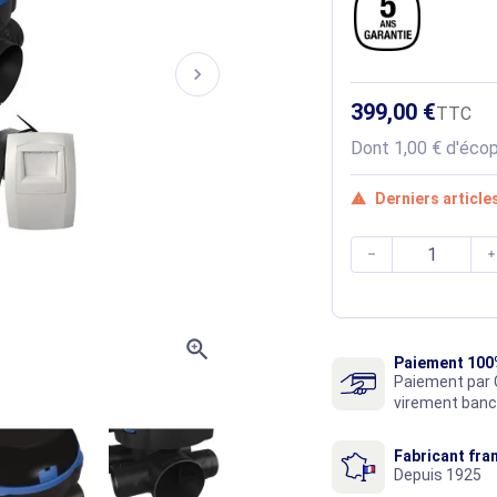
chevron_right
399,00 €
TTC
Dont 1,00 € d'écop
Derniers article



zoom_in
Paiement 100
Paiement par 
virement banc
Fabricant fra
Depuis 1925