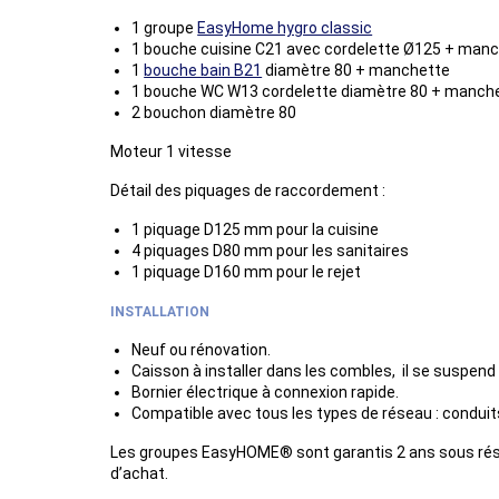
1 groupe
EasyHome hygro classic
1 bouche cuisine C21 avec cordelette Ø125 + man
1
bouche bain B21
diamètre 80 + manchette
1 bouche WC W13 cordelette diamètre 80 + manch
2 bouchon diamètre 80
Moteur 1 vitesse
Détail des piquages de raccordement :
1 piquage D125 mm pour la cuisine
4 piquages D80 mm pour les sanitaires
1 piquage D160 mm pour le rejet
INSTALLATION
Neuf ou rénovation.
Caisson à installer dans les combles, il se suspend 
Bornier électrique à connexion rapide.
Compatible avec tous les types de réseau : conduits 
Les groupes EasyHOME® sont garantis 2 ans sous réserv
d’achat.