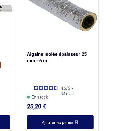
Algaine isolée épaisseur 25
Bouton p
mm - 6 m
4.6
/
5
-
34
avis
En stock
En stoc
25,20 €
16,80 €
shopping_cart
Ajouter au panier
Aj