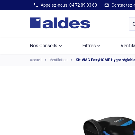
Appelez-nous :
04 72 89 33 60
Contactez-
call
mail
Nos Conseils
keyboard_arrow_down
Filtres
keyboard_arrow_down
Ventil
Accueil
Ventilation
Kit VMC EasyHOME Hygroréglable 