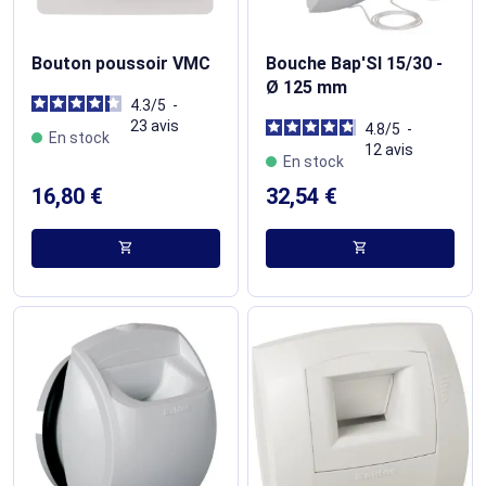
Bouton poussoir VMC
Bouche Bap'SI 15/30 -
Ø 125 mm
4.3
/
5
-
23
avis
4.8
/
5
-
En stock
12
avis
En stock
16,80 €
32,54 €
shopping_cart
shopping_cart