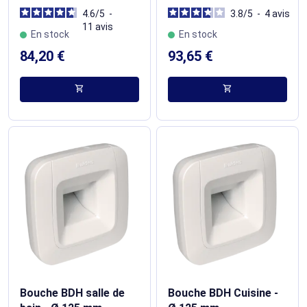
4.6
/
5
-
3.8
/
5
-
4
avis
11
avis
En stock
En stock
84,20 €
93,65 €
shopping_cart
shopping_cart
Bouche BDH salle de
Bouche BDH Cuisine -