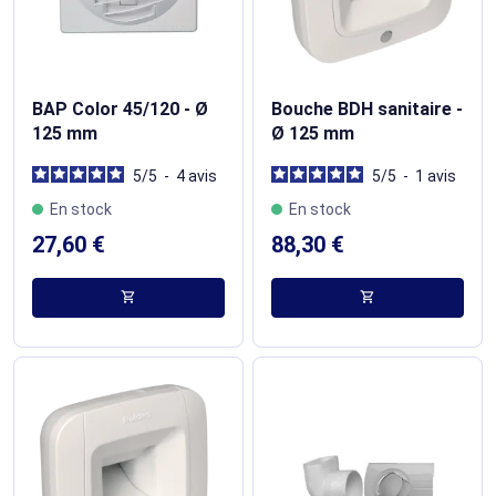
BAP Color 45/120 - Ø
Bouche BDH sanitaire -
125 mm
Ø 125 mm
5
/
5
-
4
avis
5
/
5
-
1
avis
En stock
En stock
27,60 €
88,30 €
shopping_cart
shopping_cart