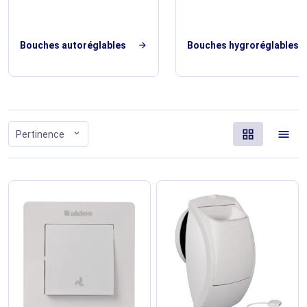
Bouches autoréglables
Bouches hygroréglables
arrow_forward
ar
grid_view
menu
expand_more
Pertinence