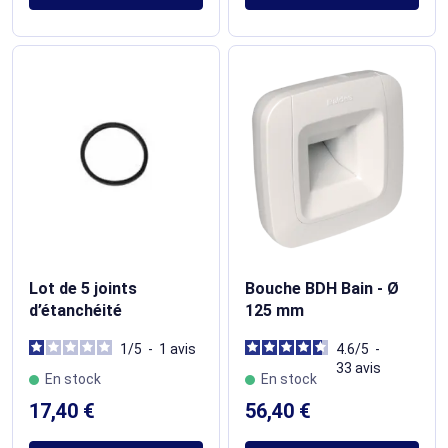
Lot de 5 joints
Bouche BDH Bain - Ø
d’étanchéité
125 mm
1
/
5
-
1
avis
4.6
/
5
-
33
avis
En stock
En stock
17,40 €
56,40 €