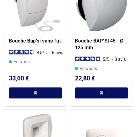
Bouche Bap'si sans fût
Bouche BAP'SI 45 - Ø
125 mm
4.5
/
5
-
6
avis
5
/
5
-
3
avis
En stock
En stock
33,60 €
22,80 €
shopping_cart
shopping_cart