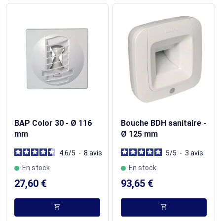
BAP Color 30 - Ø 116
Bouche BDH sanitaire -
mm
Ø 125 mm
4.6
/
5
-
8
avis
5
/
5
-
3
avis
En stock
En stock
27,60 €
93,65 €
shopping_cart
shopping_cart