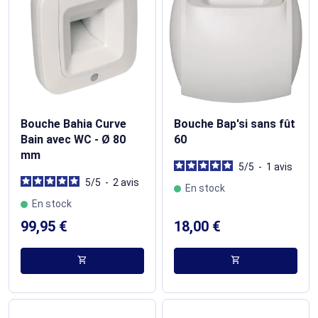
Bouche Bahia Curve
Bouche Bap'si sans fût
Bain avec WC - Ø 80
60
mm
5
/
5
-
1
avis
5
/
5
-
2
avis
En stock
En stock
99,95 €
18,00 €
shopping_cart
shopping_cart