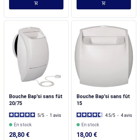
shopping_cart
shopping_cart
Bouche Bap'si sans fût
Bouche Bap'si sans fût
20/75
15
5
/
5
-
1
avis
4.5
/
5
-
4
avis
En stock
En stock
28,80 €
18,00 €