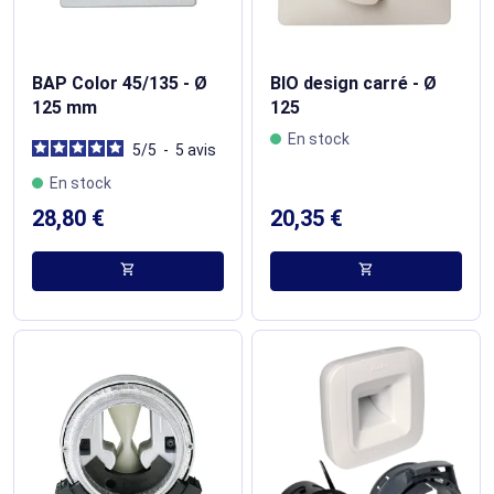
BAP Color 45/135 - Ø
BIO design carré - Ø
125 mm
125
En stock
5
/
5
-
5
avis
En stock
28,80 €
20,35 €
shopping_cart
shopping_cart