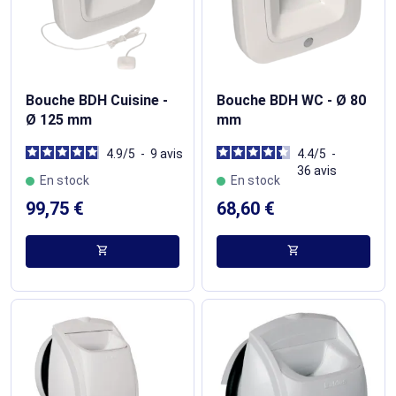
Bouche BDH Cuisine -
Bouche BDH WC - Ø 80
Ø 125 mm
mm
4.9
/
5
-
9
avis
4.4
/
5
-
36
avis
En stock
En stock
99,75 €
68,60 €
shopping_cart
shopping_cart