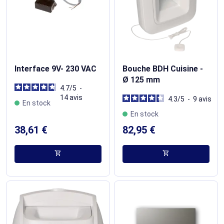
Interface 9V- 230 VAC
Bouche BDH Cuisine -
Ø 125 mm
4.7
/
5
-
14
avis
4.3
/
5
-
9
avis
En stock
En stock
38,61 €
82,95 €
shopping_cart
shopping_cart