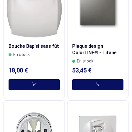
Bouche Bap'si sans fût
Plaque design
ColorLINE® - Titane
En stock
En stock
18,00 €
53,45 €
shopping_cart
shopping_cart