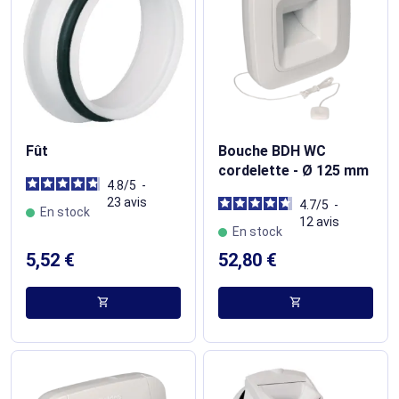
Fût
Bouche BDH WC
cordelette - Ø 125 mm
4.8
/
5
-
23
avis
4.7
/
5
-
En stock
12
avis
En stock
5,52 €
52,80 €
shopping_cart
shopping_cart