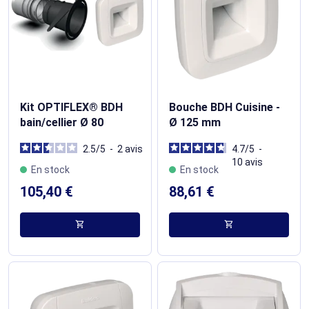
Kit OPTIFLEX® BDH
Bouche BDH Cuisine -
bain/cellier Ø 80
Ø 125 mm
2.5
/
5
-
2
avis
4.7
/
5
-
10
avis
En stock
En stock
105,40 €
88,61 €
shopping_cart
shopping_cart