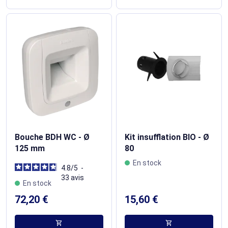
Bouche BDH WC - Ø
Kit insufflation BIO - Ø
125 mm
80
En stock
4.8
/
5
-
33
avis
En stock
72,20 €
15,60 €
shopping_cart
shopping_cart