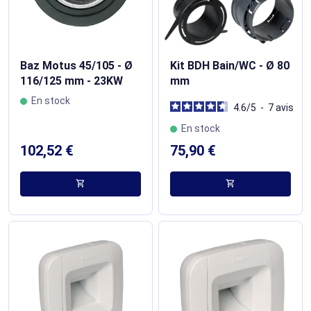
Baz Motus 45/105 - Ø
Kit BDH Bain/WC - Ø 80
116/125 mm - 23KW
mm
En stock
4.6
/
5
-
7
avis
En stock
102,52 €
75,90 €
shopping_cart
shopping_cart