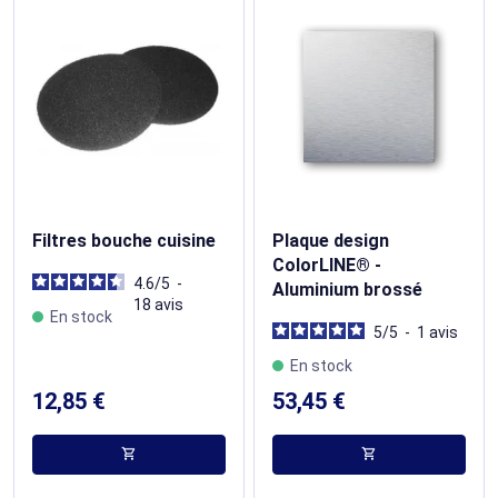
Filtres bouche cuisine
Plaque design
ColorLINE® -
4.6
/
5
-
Aluminium brossé
18
avis
En stock
5
/
5
-
1
avis
En stock
12,85 €
53,45 €
shopping_cart
shopping_cart