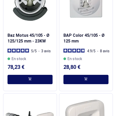
Baz Motus 45/105 - Ø
BAP Color 45/105 - Ø
125/125 mm - 23KW
125 mm
5
/
5
-
3
avis
4.9
/
5
-
8
avis
En stock
En stock
78,23 €
28,80 €
shopping_cart
shopping_cart