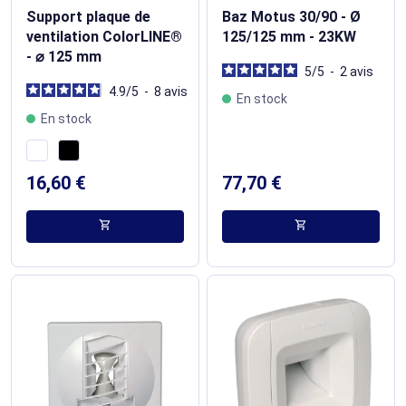
Support plaque de
Baz Motus 30/90 - Ø
ventilation ColorLINE®
125/125 mm - 23KW
- ⌀ 125 mm
5
/
5
-
2
avis
4.9
/
5
-
8
avis
En stock
En stock
16,60 €
77,70 €
shopping_cart
shopping_cart