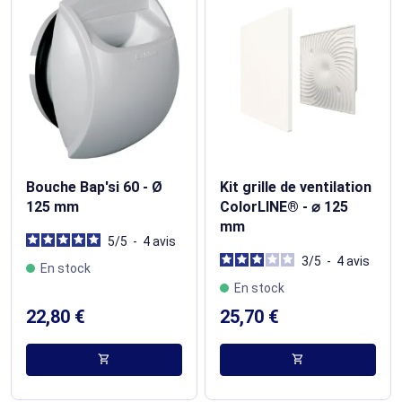
Bouche Bap'si 60 - Ø
Kit grille de ventilation
125 mm
ColorLINE® - ⌀ 125
mm
5
/
5
-
4
avis
3
/
5
-
4
avis
En stock
En stock
22,80 €
25,70 €
shopping_cart
shopping_cart