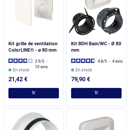
Kit grille de ventilation
Kit BDH Bain/WC - Ø 80
ColorLINE® - ⌀ 80 mm
mm
3.9
/
5
-
4.8
/
5
-
4
avis
10
avis
En stock
En stock
21,42 €
79,90 €
shopping_cart
shopping_cart