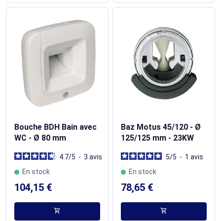
Bouche BDH Bain avec
Baz Motus 45/120 - Ø
WC - Ø 80 mm
125/125 mm - 23KW
4.7
/
5
-
3
avis
5
/
5
-
1
avis
En stock
En stock
104,15 €
78,65 €
shopping_cart
shopping_cart