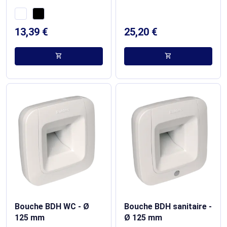
13,39 €
25,20 €
shopping_cart
shopping_cart
Bouche BDH WC - Ø
Bouche BDH sanitaire -
125 mm
Ø 125 mm