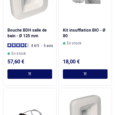
Bouche BDH salle de
Kit insufflation BIO - Ø
bain - Ø 125 mm
80
En stock
4.4
/
5
-
5
avis
En stock
57,60 €
18,00 €
shopping_cart
shopping_cart