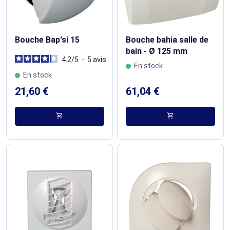
Bouche Bap'si 15
Bouche bahia salle de
bain - Ø 125 mm
4.2
/
5
-
5
avis
En stock
En stock
21,60 €
61,04 €
shopping_cart
shopping_cart