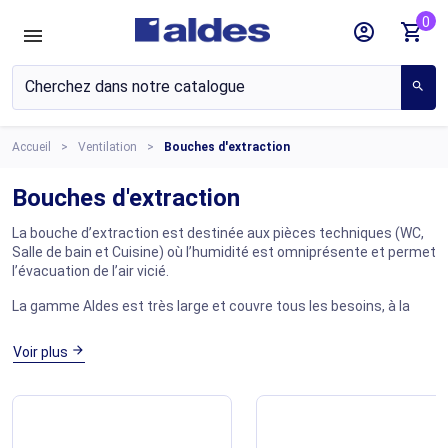
0
account_circle
shopping_cart
search
Accueil
Ventilation
Bouches d'extraction
Bouches d'extraction
La bouche d’extraction est destinée aux pièces techniques (WC,
Salle de bain et Cuisine) où l’humidité est omniprésente et permet
l’évacuation de l’air vicié.
La gamme Aldes est très large et couvre tous les besoins, à la
fois en
autoréglable
,
hygroréglables
,
bouches gaz
, pour le simple
et le double flux, en extraction comme en insufflation.
arrow_forward
Voir plus