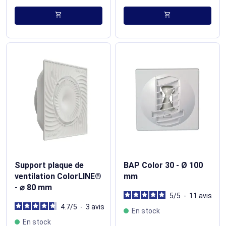
shopping_cart
shopping_cart
Support plaque de
BAP Color 30 - Ø 100
ventilation ColorLINE®
mm
- ⌀ 80 mm
5
/
5
-
11
avis
4.7
/
5
-
3
avis
En stock
En stock