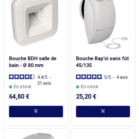
Bouche BDH salle de
Bouche Bap'si sans fût
bain - Ø 80 mm
45/135
4.4
/
5
-
5
/
5
-
4
avis
31
avis
En stock
En stock
64,80 €
25,20 €
shopping_cart
shopping_cart