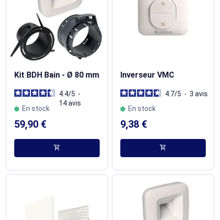
Kit BDH Bain - Ø 80 mm
Inverseur VMC
4.4
/
5
-
4.7
/
5
-
3
avis
14
avis
En stock
En stock
59,90 €
9,38 €
shopping_cart
shopping_cart