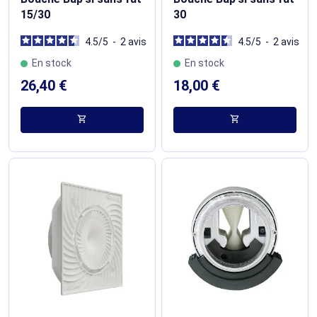
15/30
30
4.5
/
5
-
2
avis
4.5
/
5
-
2
avis
En stock
En stock
26,40 €
18,00 €
shopping_cart
shopping_cart